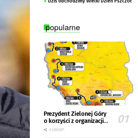
Dziś obchodzimy Wielki Dzień Pszczół
popularne
Prezydent Zielonej Góry
o korzyści z organizacji
mety Tour de Pologne
0 UDOST.