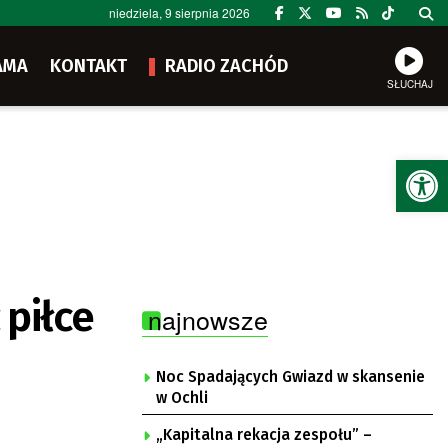
niedziela, 9 sierpnia 2026
AMA
KONTAKT
RADIO ZACHÓD
SŁUCHAJ
Ot
 piłce
najnowsze
Noc Spadających Gwiazd w skansenie
w Ochli
„Kapitalna rekacja zespołu” –