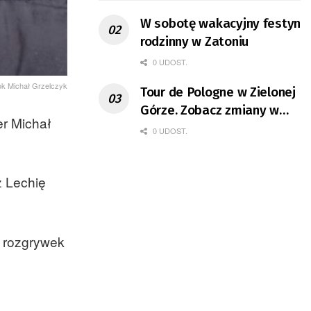
W sobotę wakacyjny festyn
rodzinny w Zatoniu
0 UDOST.
ok Michał Grzelczyk
Tour de Pologne w Zielonej
Górze. Zobacz zmiany w
er Michał
organizacji ruchu
0 UDOST.
z Lechię
 rozgrywek