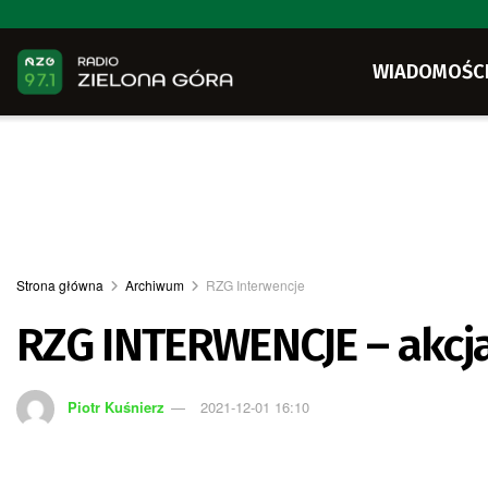
WIADOMOŚC
Strona główna
Archiwum
RZG Interwencje
RZG INTERWENCJE – akcj
Piotr Kuśnierz
2021-12-01 16:10