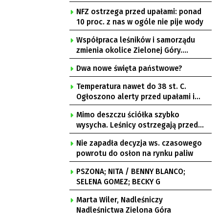
NFZ ostrzega przed upałami: ponad
10 proc. z nas w ogóle nie pije wody
Współpraca leśników i samorządu
zmienia okolice Zielonej Góry.
Powstają nowe ścieżki rowerowe
Dwa nowe święta państwowe?
Temperatura nawet do 38 st. C.
Ogłoszono alerty przed upałami i
burzami
Mimo deszczu ściółka szybko
wysycha. Leśnicy ostrzegają przed
pożarami
Nie zapadła decyzja ws. czasowego
powrotu do osłon na rynku paliw
PSZONA; NITA / BENNY BLANCO;
SELENA GOMEZ; BECKY G
Marta Wiler, Nadleśniczy
Nadleśnictwa Zielona Góra