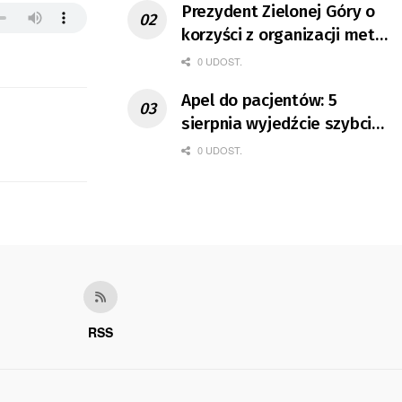
Prezydent Zielonej Góry o
korzyści z organizacji mety
Tour de Pologne
0 UDOST.
Apel do pacjentów: 5
sierpnia wyjedźcie szybciej
z domów
0 UDOST.
RSS