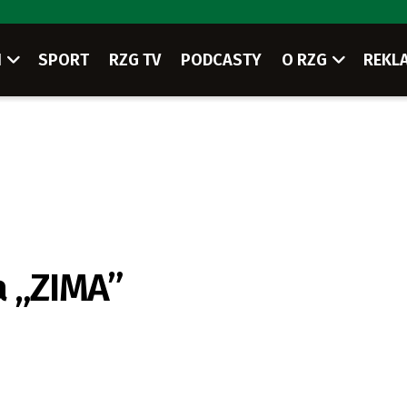
I
SPORT
RZG TV
PODCASTY
O RZG
REKL
a „ZIMA”