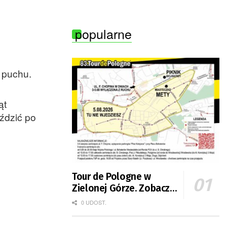
popularne
 puchu.
ąt
ździć po
Tour de Pologne w
Zielonej Górze. Zobacz
zmiany w organizacji
0 UDOST.
ruchu