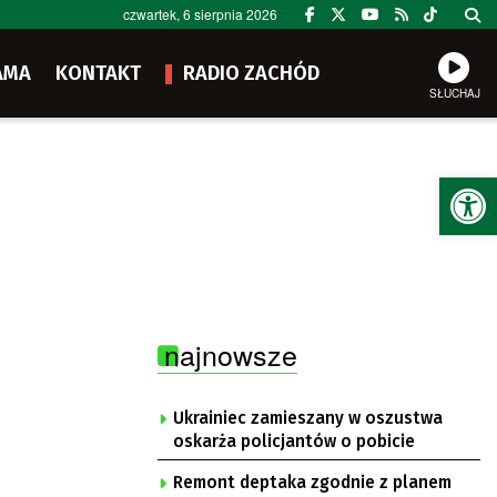
czwartek, 6 sierpnia 2026
AMA
KONTAKT
RADIO ZACHÓD
SŁUCHAJ
Ot
najnowsze
Ukrainiec zamieszany w oszustwa
oskarża policjantów o pobicie
Remont deptaka zgodnie z planem