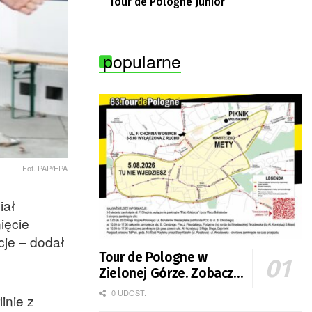
Tour de Pologne Junior
popularne
Fot. PAP/EPA
iał
ięcie
cje – dodał
Tour de Pologne w
Zielonej Górze. Zobacz
zmiany w organizacji
0 UDOST.
inie z
ruchu