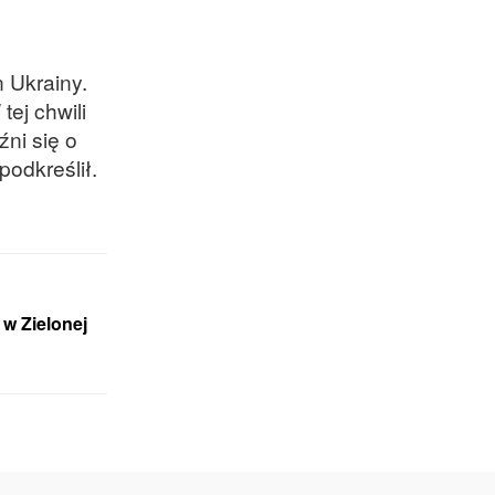
n Ukrainy.
tej chwili
źni się o
podkreślił.
w Zielonej