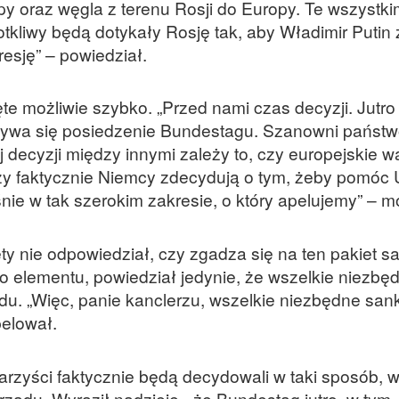
y oraz węgla z terenu Rosji do Europy. Te wszystki
otkliwy będą dotykały Rosję tak, aby Władimir Putin
esję” – powiedział.
te możliwie szybko. „Przed nami czas decyzji. Jutro
bywa się posiedzenie Bundestagu. Szanowni państw
decyzji między innymi zależy to, czy europejskie w
czy faktycznie Niemcy zdecydują o tym, żeby pomóc U
ie w tak szerokim zakresie, o który apelujemy” – mó
y nie odpowiedział, czy zgadza się na ten pakiet san
o elementu, powiedział jedynie, że wszelkie niezbę
ądu. „Więc, panie kanclerzu, wszelkie niezbędne sank
pelował.
rzyści faktycznie będą decydowali w taki sposób, w 
rządu. Wyraził nadzieję, „że Bundestag jutro, w tym