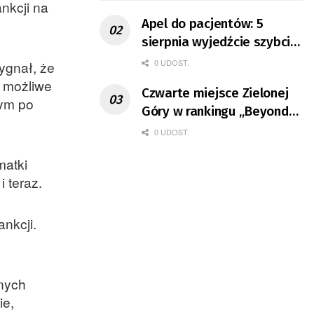
nkcji na
Apel do pacjentów: 5
sierpnia wyjedźcie szybciej
z domów
0 UDOST.
ygnał, że
e możliwe
Czwarte miejsce Zielonej
wym po
Góry w rankingu „Beyond
the Hubs”
0 UDOST.
matki
i teraz.
ankcji.
nnych
ie,