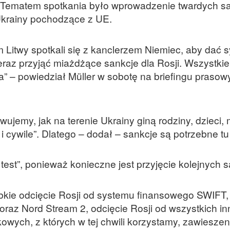
Tematem spotkania było wprowadzenie twardych sa
Ukrainy pochodzące z UE.
 Litwy spotkali się z kanclerzem Niemiec, aby dać s
eraz przyjąć miażdżące sankcje dla Rosji. Wszystki
cia” – powiedział Müller w sobotę na briefingu praso
rwujemy, jak na terenie Ukrainy giną rodziny, dzieci, 
i cywile”. Dlatego – dodał – sankcje są potrzebne tu 
 test”, ponieważ konieczne jest przyjęcie kolejnych s
ybkie odcięcie Rosji od systemu finansowego SWIFT,
raz Nord Stream 2, odcięcie Rosji od wszystkich i
ych, z których w tej chwili korzystamy, zawieszen