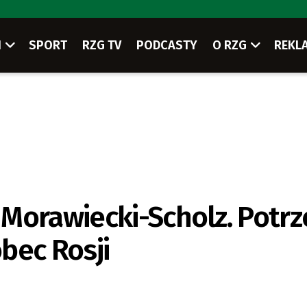
I
SPORT
RZG TV
PODCASTY
O RZG
REKL
 Morawiecki-Scholz. Potr
bec Rosji