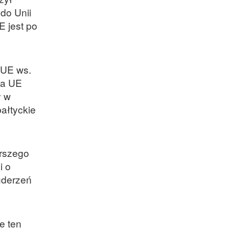
do Unii
E jest po
 UE ws.
wa UE
y w
ałtyckie
erszego
i o
uderzeń
e ten