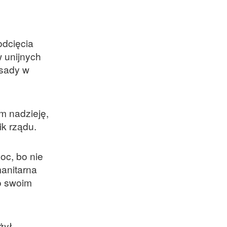
odcięcia
 unijnych
asady w
m nadzieję,
k rządu.
oc, bo nie
manitarna
 o swoim
żył