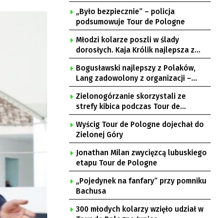
„Było bezpiecznie” – policja
podsumowuje Tour de Pologne
Młodzi kolarze poszli w ślady
dorosłych. Kaja Królik najlepsza z
Lubuszanek w Tour de Pologne Junior
Bogusławski najlepszy z Polaków,
Lang zadowolony z organizacji –
komentarze po 3. etapie Tour de
Zielonogórzanie skorzystali ze
Pologne
strefy kibica podczas Tour de
Pologne
Wyścig Tour de Pologne dojechał do
Zielonej Góry
Jonathan Milan zwycięzcą lubuskiego
etapu Tour de Pologne
„Pojedynek na fanfary” przy pomniku
Bachusa
300 młodych kolarzy wzięło udział w