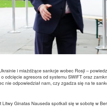
krainie i miażdżące sankcje wobec Rosji – powiedz
in. o odcięcie agresora od systemu SWIFT oraz zamkn
c nie odpowiedział nam, czy zgadza się na te sank
 Litwy Ginatas Nauseda spotkali się w sobotę w Berl