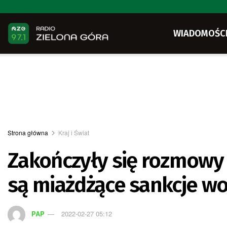
WIADOMOŚC
Strona główna
Kraj i Świat
Zakończyły się rozmowy
są miażdżące sankcje wo
PAP
2022-02-27 05:12