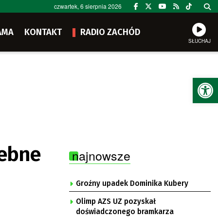
czwartek, 6 sierpnia 2026
AMA
KONTAKT
RADIO ZACHÓD
SŁUCHAJ
Ot
zebne
najnowsze
Groźny upadek Dominika Kubery
Olimp AZS UZ pozyskał
doświadczonego bramkarza