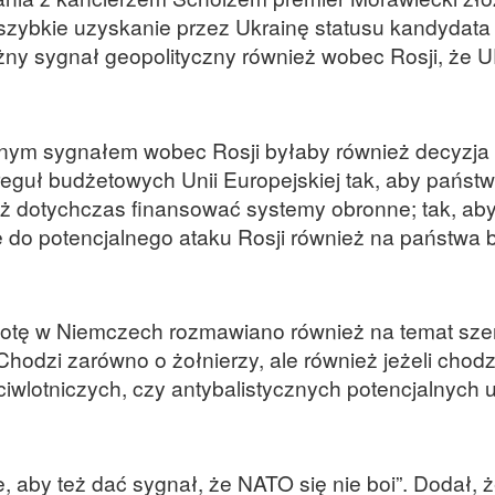
 szybkie uzyskanie przez Ukrainę statusu kandydata 
ażny sygnał geopolityczny również wobec Rosji, że U
żnym sygnałem wobec Rosji byłaby również decyzja
eguł budżetowych Unii Europejskiej tak, aby państ
ż dotychczas finansować systemy obronne; tak, ab
 do potencjalnego ataku Rosji również na państwa b
botę w Niemczech rozmawiano również na temat sz
hodzi zarówno o żołnierzy, ale również jeżeli chodz
ciwlotniczych, czy antybalistycznych potencjalnych 
e, aby też dać sygnał, że NATO się nie boi”. Dodał, ż