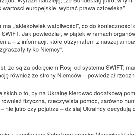
 wartości europejskie, wybrać prawa człowieka”.
 ma „jakiekolwiek wątpliwości”, co do konieczności 
h SWIFT. Jak powiedział, w piątek w ramach organów
żenia – z informacji, które otrzymałem z naszej amb
 zgłaszały tylko Niemcy”.
ost, że są za odcięciem Rosji od systemu SWIFT; ma
cję również ze strony Niemców – powiedział rzeczni
ejskich o to, by na Ukrainę kierować dodatkową pom
st również fizyczna, rzeczywista pomoc, zarówno hu
j – nie jutro czy pojutrze – dzisiaj Ukraińcy decydują
kania z kanclerzem Scholzem premier Morawiecki zło