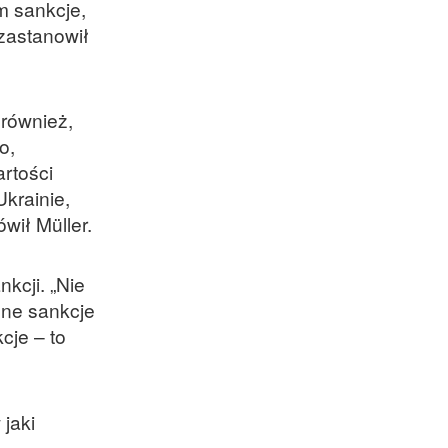
m sankcje,
 zastanowił
 również,
o,
artości
krainie,
wił Müller.
kcji. „Nie
dne sankcje
cje – to
jaki