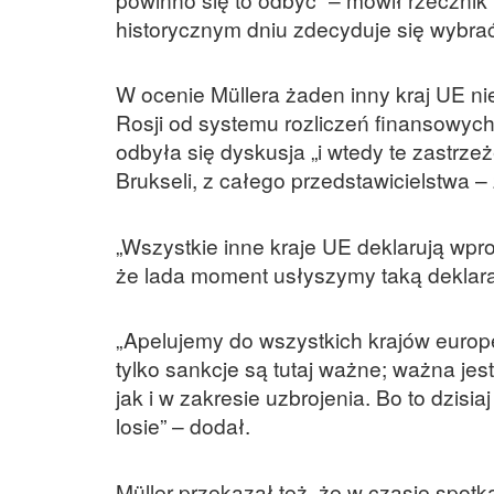
historycznym dniu zdecyduje się wybrać
W ocenie Müllera żaden inny kraj UE nie
Rosji od systemu rozliczeń finansowyc
odbyła się dyskusja „i wtedy te zastrze
Brukseli, z całego przedstawicielstwa –
„Wszystkie inne kraje UE deklarują wpr
że lada moment usłyszymy taką deklara
„Apelujemy do wszystkich krajów europ
tylko sankcje są tutaj ważne; ważna je
jak i w zakresie uzbrojenia. Bo to dzisia
losie” – dodał.
Müller przekazał też, że w czasie spot