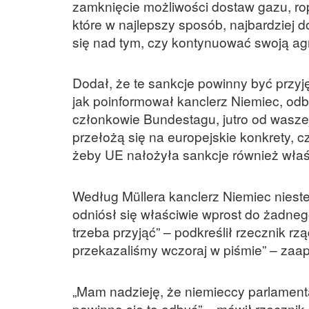
zamknięcie możliwości dostaw gazu, rop
które w najlepszy sposób, najbardziej d
się nad tym, czy kontynuować swoją agr
Dodał, że te sankcje powinny być przyję
jak poinformował kanclerz Niemiec, od
członkowie Bundestagu, jutro od waszej 
przełożą się na europejskie konkrety, 
żeby UE nałożyła sankcje również właśn
Według Müllera kanclerz Niemiec niestet
odniósł się właściwie wprost do żadneg
trzeba przyjąć” – podkreślił rzecznik rz
przekazaliśmy wczoraj w piśmie” – zaa
„Mam nadzieję, że niemieccy parlamenta
powinno się to odbyć” – mówił rzecznik 