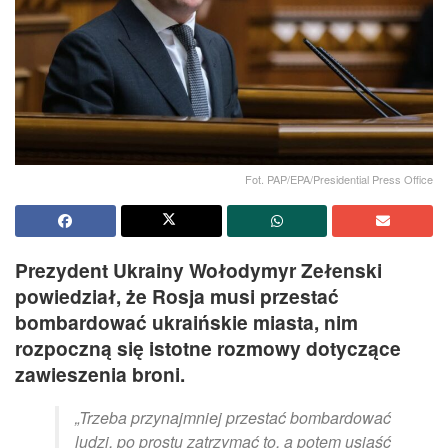
Fot. PAP/EPA/Presidential Press Office
Prezydent Ukrainy Wołodymyr Zełenski
powiedział, że Rosja musi przestać
bombardować ukraińskie miasta, nim
rozpoczną się istotne rozmowy dotyczące
zawieszenia broni.
„Trzeba przynajmniej przestać bombardować
ludzi, po prostu zatrzymać to, a potem usiąść