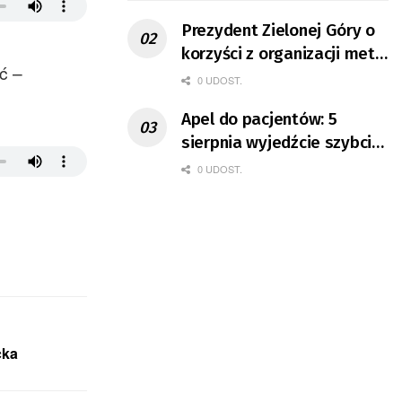
Prezydent Zielonej Góry o
korzyści z organizacji mety
ć –
Tour de Pologne
0 UDOST.
Apel do pacjentów: 5
sierpnia wyjedźcie szybciej
z domów
0 UDOST.
cka