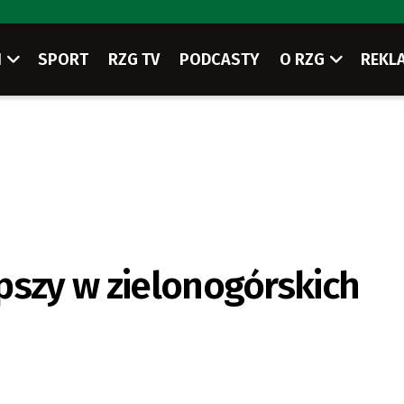
I
SPORT
RZG TV
PODCASTY
O RZG
REKL
pszy w zielonogórskich