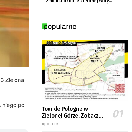
zmienia okolice Zielonej Góry.
Powstają nowe ścieżki rowerowe
popularne
13 Zielona
a niego po
Tour de Pologne w
Zielonej Górze. Zobacz
zmiany w organizacji
0 UDOST.
ruchu