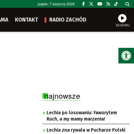
piątek, 7 sierpnia 2026
AMA
KONTAKT
RADIO ZACHÓD
SŁUCHAJ
Ot
najnowsze
Lechia po losowaniu: Faworytem
Ruch, a my mamy marzenia!
Lechia zna rywala w Pucharze Polski