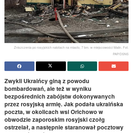
Zniszczenia po rosyjskich nalotach na miasto, 7 bm. w miejscowości Malin. Fot.
PAP/DSNS
Zwykli Ukraińcy giną z powodu
bombardowań, ale też w wyniku
bezpośrednich zabójstw dokonywanych
przez rosyjską armię. Jak podała ukraińska
poczta, w okolicach wsi Orichowo w
obwodzie zaporoskim rosyjski czołg
ostrzelał, a następnie staranował pocztowy