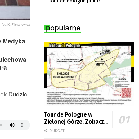
Tour de Pologne Junior
popularne
fot. K. Filmanowicz
e Medyka.
Sulechowa
tra
ek Dudzic,
Tour de Pologne w
Zielonej Górze. Zobacz
zmiany w organizacji
0 UDOST.
ruchu