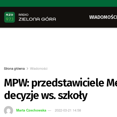
WIADOMOŚC
Strona główna
Wiadomości
MPW: przedstawiciele M
decyzje ws. szkoły
Marta Czechowska
2022-03-21 14:58