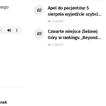
nego
Apel do pacjentów: 5
sierpnia wyjedźcie szybciej
z domów
0 UDOST.
Czwarte miejsce Zielonej
Góry w rankingu „Beyond
the Hubs”
0 UDOST.
unek