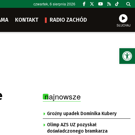
czwartek, 6 sierpnia 2026
AMA
KONTAKT
RADIO ZACHÓD
SŁUCHAJ
Ot
e
najnowsze
Groźny upadek Dominika Kubery
Olimp AZS UZ pozyskał
doświadczonego bramkarza