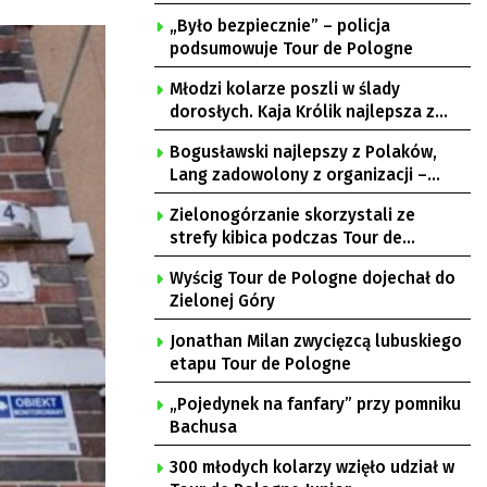
„Było bezpiecznie” – policja
podsumowuje Tour de Pologne
Młodzi kolarze poszli w ślady
dorosłych. Kaja Królik najlepsza z
Lubuszanek w Tour de Pologne Junior
Bogusławski najlepszy z Polaków,
Lang zadowolony z organizacji –
komentarze po 3. etapie Tour de
Zielonogórzanie skorzystali ze
Pologne
strefy kibica podczas Tour de
Pologne
Wyścig Tour de Pologne dojechał do
Zielonej Góry
Jonathan Milan zwycięzcą lubuskiego
etapu Tour de Pologne
„Pojedynek na fanfary” przy pomniku
Bachusa
300 młodych kolarzy wzięło udział w