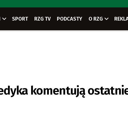
I
SPORT
RZG TV
PODCASTY
O RZG
REKL
edyka komentują ostatni