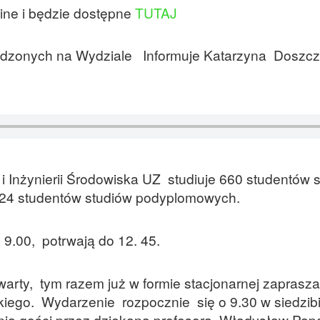
ine i będzie dostępne
TUTAJ
adzonych na Wydziale Informuje Katarzyna Doszcz
i Inżynierii Środowiska UZ studiuje 660 studentów 
 324 studentów studiów podyplomowych.
 9.00, potrwają do 12. 45.
twarty, tym razem już w formie stacjonarnej zaprasz
iego. Wydarzenie rozpocznie się o 9.30 w siedzib
ania gości przez dziekana profesora Władysław Pa