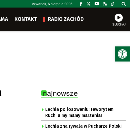
czwartek, 6 sierpnia 2026
AMA
KONTAKT
RADIO ZACHÓD
SŁUCHAJ
Ot
a
najnowsze
Lechia po losowaniu: Faworytem
Ruch, a my mamy marzenia!
Lechia zna rywala w Pucharze Polski