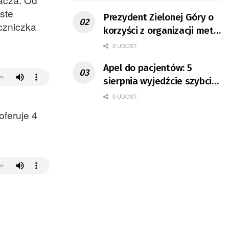
ste
Prezydent Zielonej Góry o
czniczka
korzyści z organizacji mety
Tour de Pologne
0 UDOST.
Apel do pacjentów: 5
sierpnia wyjedźcie szybciej
z domów
0 UDOST.
oferuje 4