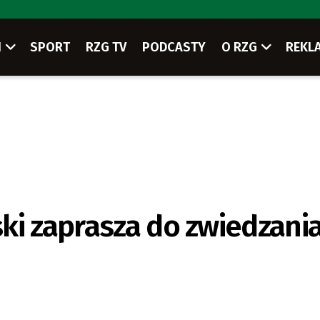
I
SPORT
RZG TV
PODCASTY
O RZG
REKL
ki zaprasza do zwiedzani