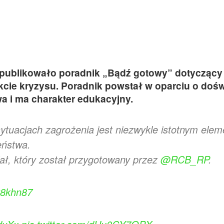
ublikowało poradnik „Bądź gotowy” dotyczący
akcie kryzysu. Poradnik powstał w oparciu o doś
a i ma charakter edukacyjny.
ytuacjach zagrożenia jest niezwykle istotnym ele
eństwa.
iał, który został przygotowany przez
@RCB_RP
.
28khn87