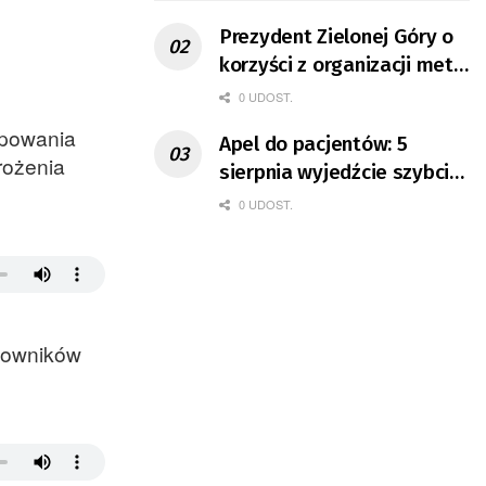
Prezydent Zielonej Góry o
korzyści z organizacji mety
Tour de Pologne
0 UDOST.
ępowania
Apel do pacjentów: 5
rożenia
sierpnia wyjedźcie szybciej
z domów
0 UDOST.
atowników