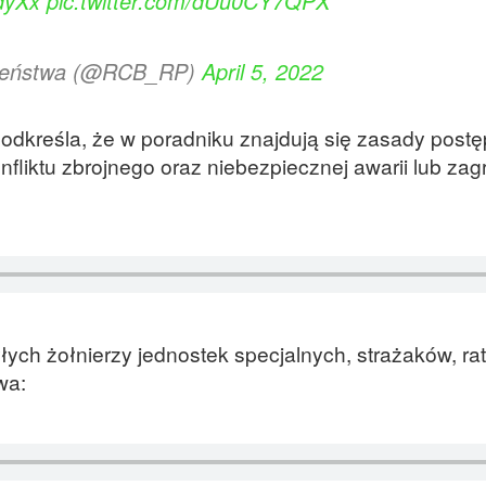
dyXx
pic.twitter.com/dUu0CY7QPX
zeństwa (@RCB_RP)
April 5, 2022
kreśla, że w poradniku znajdują się zasady post
nfliktu zbrojnego oraz niebezpiecznej awarii lub zag
łych żołnierzy jednostek specjalnych, strażaków, r
wa: