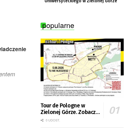
Uniwersyteckiego w Zielonej Górze
popularne
wiadczenie
mentem
Tour de Pologne w
Zielonej Górze. Zobacz
zmiany w organizacji
0 UDOST.
ruchu