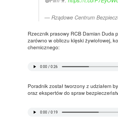
🟢Film🎥:
https://t.co/P7EyOW
— Rządowe Centrum Bezpiec
Rzecznik prasowy RCB Damian Duda pod
zarówno w obliczu klęski żywiołowej, ko
chemicznego:
Poradnik został tworzony z udziałem by
oraz ekspertów do spraw bezpieczeńst