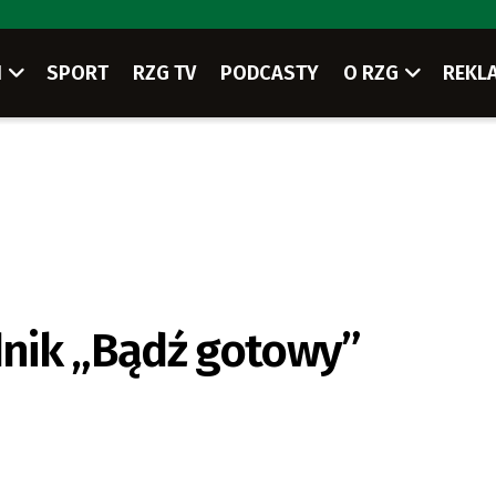
I
SPORT
RZG TV
PODCASTY
O RZG
REKL
nik „Bądź gotowy”