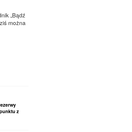
dnik „Bądź
dziś można
rezerwy
 punktu z