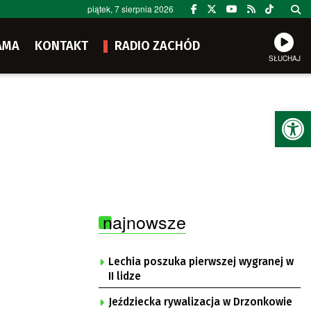
piątek, 7 sierpnia 2026
AMA
KONTAKT
RADIO ZACHÓD
SŁUCHAJ
Ot
najnowsze
Lechia poszuka pierwszej wygranej w
II lidze
Jeździecka rywalizacja w Drzonkowie