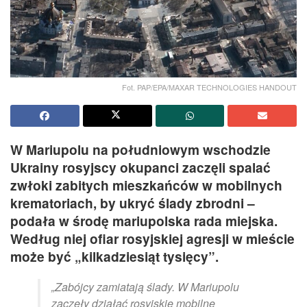
Fot. PAP/EPA/MAXAR TECHNOLOGIES HANDOUT
W Mariupolu na południowym wschodzie
Ukrainy rosyjscy okupanci zaczęli spalać
zwłoki zabitych mieszkańców w mobilnych
krematoriach, by ukryć ślady zbrodni –
podała w środę mariupolska rada miejska.
Według niej ofiar rosyjskiej agresji w mieście
może być „kilkadziesiąt tysięcy”.
„Zabójcy zamiatają ślady. W Mariupolu
zaczęły działać rosyjskie mobilne