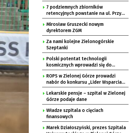
7 podziemnych zbiorników
retencyjnych powstanie na ul. Przy
Gazowni
Mirosław Gruszecki nowym
dyrektorem ZGM
Za nami kolejne Zielonogórskie
Szeptanki
Polski potentat technologii
kosmicznych wprowadzi się do
Zielonej Góry
ROPS w Zielonej Górze prowadzi
nabór do konkursu „Lider Wsparcia
Seniora”
Lekarskie pensje – szpital w Zielonej
Górze podaje dane
Władze szpitala o cięciach
finansowych
Marek Działoszyński, prezes Szpitala