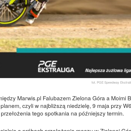
fot. PGE Speedway Ekstral
omiędzy Marwis.pl Falubazem Zielona Góra a Moimi
planem, czyli w najbliższą niedzielę, 9 maja przy W
 przełożenia tego spotkania na późniejszy termin.
ficjalnie o próbach przełożenia meczu w Zielonej Gó