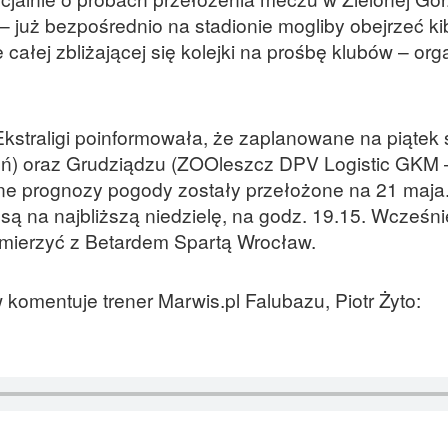
 już bezpośrednio na stadionie mogliby obejrzeć ki
całej zbliżającej się kolejki na prośbę klubów – or
straligi poinformowała, że zaplanowane na piątek 
ruń) oraz Grudziądzu (ZOOleszcz DPV Logistic GKM
ne prognozy pogody zostały przełożone na 21 maja
ą na najbliższą niedzielę, na godz. 19.15. Wcześnie
zmierzyć z Betardem Spartą Wrocław.
komentuje trener Marwis.pl Falubazu, Piotr Żyto: