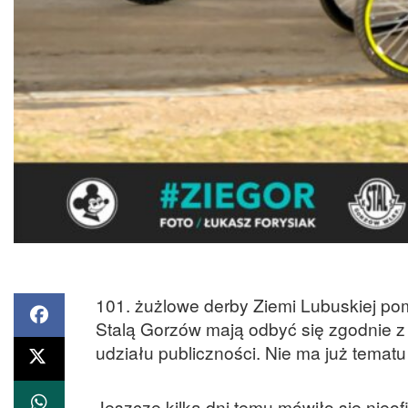
101. żużlowe derby Ziemi Lubuskiej p
Stalą Gorzów mają odbyć się zgodnie z 
udziału publiczności. Nie ma już tematu
Jeszcze kilka dni temu mówiło się nieo