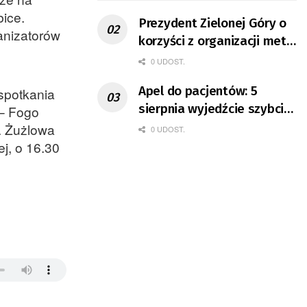
bice.
Prezydent Zielonej Góry o
ganizatorów
korzyści z organizacji mety
Tour de Pologne
0 UDOST.
Apel do pacjentów: 5
spotkania
sierpnia wyjedźcie szybciej
 – Fogo
z domów
. Żużlowa
0 UDOST.
j, o 16.30