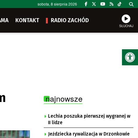
sobota, 8 sierpnia 2026
AMA
KONTAKT
RADIO ZACHÓD
SŁUCHAJ
Ot
em
najnowsze
Lechia poszuka pierwszej wygranej w
II lidze
Jeździecka rywalizacja w Drzonkowie