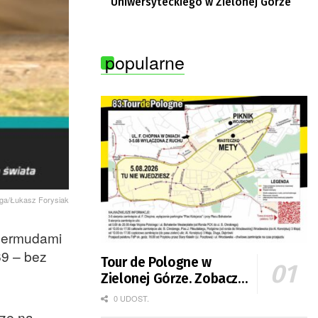
Uniwersyteckiego w Zielonej Górze
popularne
iga/Łukasz Forysiak
 Bermudami
69 – bez
Tour de Pologne w
Zielonej Górze. Zobacz
zmiany w organizacji
0 UDOST.
ruchu
rze na