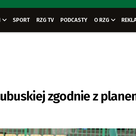
I
SPORT
RZG TV
PODCASTY
O RZG
REKL
Lubuskiej zgodnie z plan