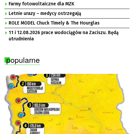
Uniwersyteckim w Zielonej Górze, Bogusław
Farmy fotowoltaiczne dla MZK
Motowidełko, przewodniczący Zarządu Regionu NSZZ
„Solidarność” Zielona Góra
Letnie urazy – medycy ostrzegają
ROLE MODEL Chuck Timely & The Hourglas
11 i 12.08.2026 prace wodociągów na Zaciszu. Będą
utrudnienia
popularne