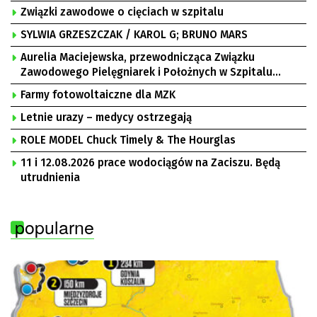
Związki zawodowe o cięciach w szpitalu
SYLWIA GRZESZCZAK / KAROL G; BRUNO MARS
Aurelia Maciejewska, przewodnicząca Związku
Zawodowego Pielęgniarek i Położnych w Szpitalu
Uniwersyteckim w Zielonej Górze, Bogusław
Farmy fotowoltaiczne dla MZK
Motowidełko, przewodniczący Zarządu Regionu NSZZ
„Solidarność” Zielona Góra
Letnie urazy – medycy ostrzegają
ROLE MODEL Chuck Timely & The Hourglas
11 i 12.08.2026 prace wodociągów na Zaciszu. Będą
utrudnienia
popularne