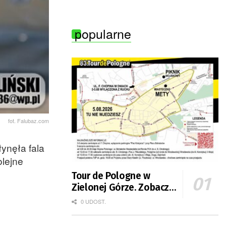
Zielonej Góry
popularne
fot. Falubaz.com
ynęła fala
olejne
Tour de Pologne w
Zielonej Górze. Zobacz
zmiany w organizacji
0 UDOST.
ruchu