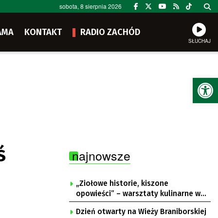
sobota, 8 sierpnia 2026
AMA
KONTAKT
RADIO ZACHÓD
SŁUCHAJ
Ot
ś
najnowsze
„Ziołowe historie, kiszone
opowieści” – warsztaty kulinarne w
Krępie
Dzień otwarty na Wieży Braniborskiej