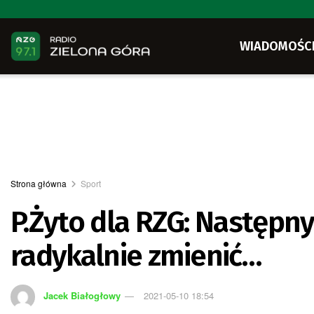
WIADOMOŚC
Strona główna
Sport
P.Żyto dla RZG: Następn
radykalnie zmienić…
Jacek Białogłowy
2021-05-10 18:54