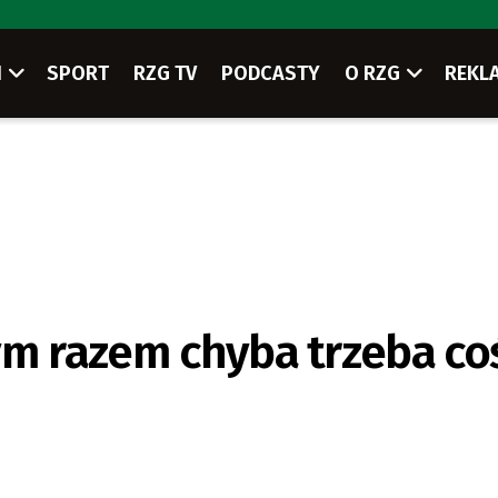
I
SPORT
RZG TV
PODCASTY
O RZG
REKL
ym razem chyba trzeba co