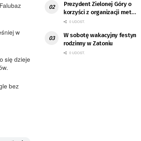
Prezydent Zielonej Góry o
 Falubaz
korzyści z organizacji mety
Tour de Pologne
0 UDOST.
śniej w
W sobotę wakacyjny festyn
rodzinny w Zatoniu
0 UDOST.
o się dzieje
ów.
gle bez