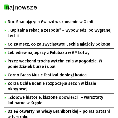
najnowsze
Noc Spadających Gwiazd w skansenie w Ochli
„Kapitalna rekacja zespołu” – wypowiedzi po wygranej
Lechii
Co za mecz, co za zwycięstwo! Lechia miażdży Sokoła!
Lebiediew najlepszy z Falubazu w GP Łotwy
Przez weekend trochę wytchnienia w pogodzie. W
poniedziałek burze i upał
Corno Brass Music Festival dobiegł końca
Zorza Ochla udanie rozpoczęła sezon w klasie
okręgowej
„Ziołowe historie, kiszone opowieści” – warsztaty
kulinarne w Krępie
Dzień otwarty na Wieży Braniborskiej – po raz ostatni
w tym roku