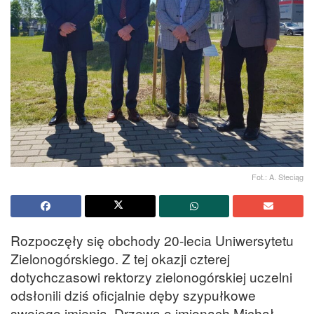
Fot.: A. Steciąg
Rozpoczęły się obchody 20-lecia Uniwersytetu
Zielonogórskiego. Z tej okazji czterej
dotychczasowi rektorzy zielonogórskiej uczelni
odsłonili dziś oficjalnie dęby szypułkowe
swojego imienia. Drzewa o imionach Michał,