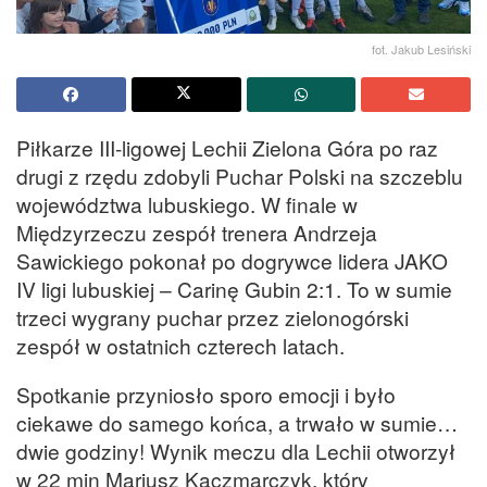
fot. Jakub Lesiński
Piłkarze III-ligowej Lechii Zielona Góra po raz
drugi z rzędu zdobyli Puchar Polski na szczeblu
województwa lubuskiego. W finale w
Międzyrzeczu zespół trenera Andrzeja
Sawickiego pokonał po dogrywce lidera JAKO
IV ligi lubuskiej – Carinę Gubin 2:1. To w sumie
trzeci wygrany puchar przez zielonogórski
zespół w ostatnich czterech latach.
Spotkanie przyniosło sporo emocji i było
ciekawe do samego końca, a trwało w sumie…
dwie godziny! Wynik meczu dla Lechii otworzył
w 22 min Mariusz Kaczmarczyk, który