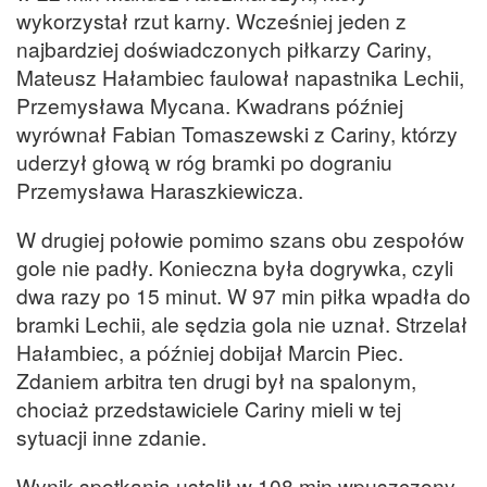
wykorzystał rzut karny. Wcześniej jeden z
najbardziej doświadczonych piłkarzy Cariny,
Mateusz Hałambiec faulował napastnika Lechii,
Przemysława Mycana. Kwadrans później
wyrównał Fabian Tomaszewski z Cariny, którzy
uderzył głową w róg bramki po dograniu
Przemysława Haraszkiewicza.
W drugiej połowie pomimo szans obu zespołów
gole nie padły. Konieczna była dogrywka, czyli
dwa razy po 15 minut. W 97 min piłka wpadła do
bramki Lechii, ale sędzia gola nie uznał. Strzelał
Hałambiec, a później dobijał Marcin Piec.
Zdaniem arbitra ten drugi był na spalonym,
chociaż przedstawiciele Cariny mieli w tej
sytuacji inne zdanie.
Wynik spotkania ustalił w 108 min wpuszczony