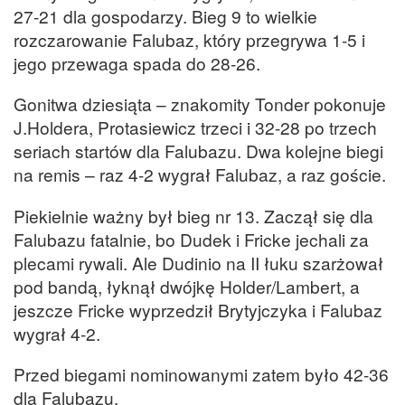
27-21 dla gospodarzy. Bieg 9 to wielkie
rozczarowanie Falubaz, który przegrywa 1-5 i
jego przewaga spada do 28-26.
Gonitwa dziesiąta – znakomity Tonder pokonuje
J.Holdera, Protasiewicz trzeci i 32-28 po trzech
seriach startów dla Falubazu. Dwa kolejne biegi
na remis – raz 4-2 wygrał Falubaz, a raz goście.
Piekielnie ważny był bieg nr 13. Zaczął się dla
Falubazu fatalnie, bo Dudek i Fricke jechali za
plecami rywali. Ale Dudinio na II łuku szarżował
pod bandą, łyknął dwójkę Holder/Lambert, a
jeszcze Fricke wyprzedził Brytyjczyka i Falubaz
wygrał 4-2.
Przed biegami nominowanymi zatem było 42-36
dla Falubazu.