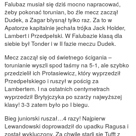
Falubaz musiał się dziś mocno napracować,
żeby pokonać torunian, bo źle mecz zaczął
Dudek, a Zagar błysnął tylko raz. Za to w
Apatorze kapitalnie jechała trójka Jack Holder,
Lambert i Przedpełski. W Falubazie klasą dla
siebie był Tonder i w II fazie meczu Dudek.
Mecz zaczął się od świetnego ścigania –
torunianie wyszli spod taśmy na 5-1, ale szybko
przedzielił ich Protasiewicz, który wyprzedził
Przedpełskiego i ruszył w pościg za
Lambertem. I na ostatnich centymetrach
wyprzedził Brytyjczyka po szarży najwyższej
klasy! 3-3 zatem było po I biegu.
Bieg juniorski ruszał…4 razy! Najpierw
Lewandowski doprowadził do upadku Ragusa i
został wykluczony. Za chwilę starli się Tufft z