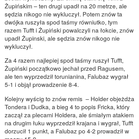
Żupińskim – ten drugi upadł na 20 metrze, ale
sędzia nikogo nie wykluczył. Potem znów ta
dwójka ruszyła spod taśmy równiutko, tym
razem Tufft i Żupiński powalczyli na łokcie, znów
upadł Żupinski, ale sędzia znów nikogo nie
wykluczył.
Za 4 razem najlepiej spod taśmy ruszył Tufft,
Żupiński początkowo jechał przed Ragusem,
ale ten wyprzedził torunianina, Falubaz wygrał
5-1 i objął prowadzenie 8-4.
Kolejny wyścig to znów remis – Holder objeżdża
Tondera i Dudka, a bieg 4 to popis Fricka, który
zaczął za plecami Holdera, ale śmiałym atakiem
na drugim łuku wyprzedził krajana i wygrał, Tufft
dorzucił 1 punkt, a Falubaz po 4-2 prowadził w
meczu 15-9.