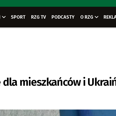
I
SPORT
RZG TV
PODCASTY
O RZG
REKL
 dla mieszkańców i Ukrai