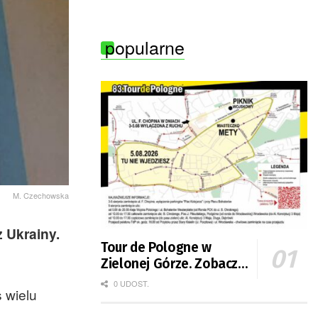
Zielonej Góry
popularne
M. Czechowska
 Ukrainy.
Tour de Pologne w
Zielonej Górze. Zobacz
zmiany w organizacji
0 UDOST.
 wielu
ruchu