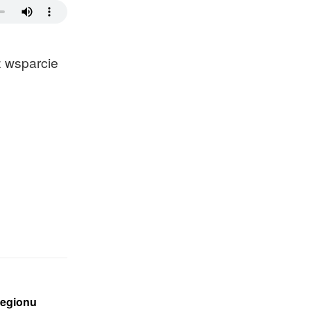
ż wsparcie
regionu