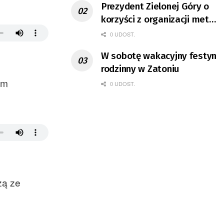
Prezydent Zielonej Góry o
korzyści z organizacji mety
Tour de Pologne
0 UDOST.
W sobotę wakacyjny festyn
rodzinny w Zatoniu
ym
0 UDOST.
żą ze