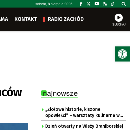
sobota, 8 sierpnia 2026
AMA
KONTAKT
RADIO ZACHÓD
SŁUCHAJ
Ot
ńców
najnowsze
„Ziołowe historie, kiszone
opowieści” – warsztaty kulinarne w
Krępie
Dzień otwarty na Wieży Braniborskiej