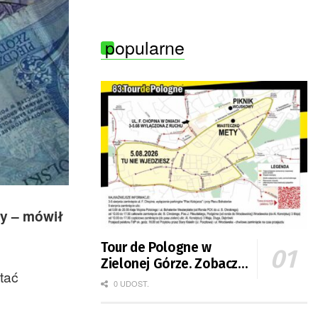
popularne
ży – mówił
Tour de Pologne w
Zielonej Górze. Zobacz
tać
zmiany w organizacji
0 UDOST.
ruchu