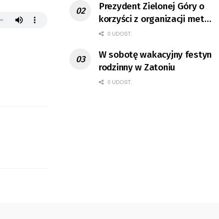
Prezydent Zielonej Góry o
korzyści z organizacji mety
Tour de Pologne
0 UDOST.
W sobotę wakacyjny festyn
rodzinny w Zatoniu
0 UDOST.