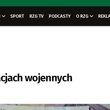
I
SPORT
RZG TV
PODCASTY
O RZG
REKL
cjach wojennych