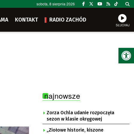
sobota, 8 sierpnia 2026
AMA
KONTAKT
RADIO ZACHÓD
SŁUCHAJ
Ot
najnowsze
Zorza Ochla udanie rozpoczęła
sezon w klasie okręgowej
„Ziołowe historie, kiszone