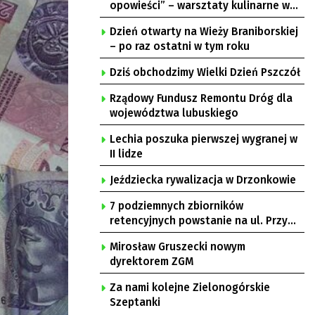
opowieści” – warsztaty kulinarne w
Krępie
Dzień otwarty na Wieży Braniborskiej
– po raz ostatni w tym roku
Dziś obchodzimy Wielki Dzień Pszczół
Rządowy Fundusz Remontu Dróg dla
województwa lubuskiego
Lechia poszuka pierwszej wygranej w
II lidze
Jeździecka rywalizacja w Drzonkowie
7 podziemnych zbiorników
retencyjnych powstanie na ul. Przy
Gazowni
Mirosław Gruszecki nowym
dyrektorem ZGM
Za nami kolejne Zielonogórskie
Szeptanki