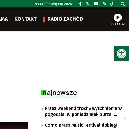
sobota, 8 sierpnia 2026
AMA
KONTAKT
RADIO ZACHÓD
SŁUCHAJ
Ot
najnowsze
Przez weekend trochę wytchnienia w
pogodzie. W poniedziałek burze i
upał
Corno Brass Music Festival dobiegł