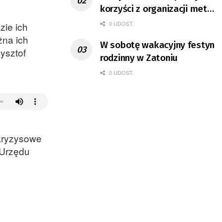
korzyści z organizacji mety
Tour de Pologne
0 UDOST.
zie ich
żna ich
W sobotę wakacyjny festyn
ysztof
rodzinny w Zatoniu
0 UDOST.
 kryzysowe
e Urzędu