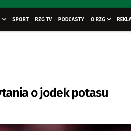
I
SPORT
RZG TV
PODCASTY
O RZG
REKL
ytania o jodek potasu