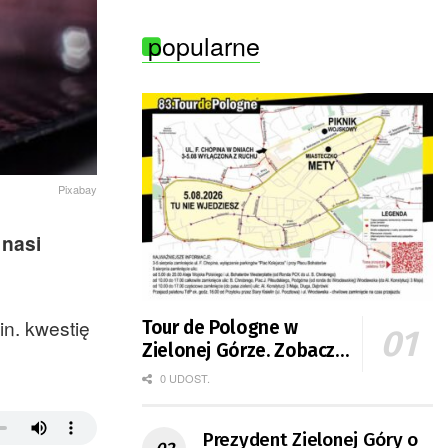
popularne
Pixabay
 nasi
n. kwestię
Tour de Pologne w
Zielonej Górze. Zobacz
zmiany w organizacji
0 UDOST.
ruchu
Prezydent Zielonej Góry o