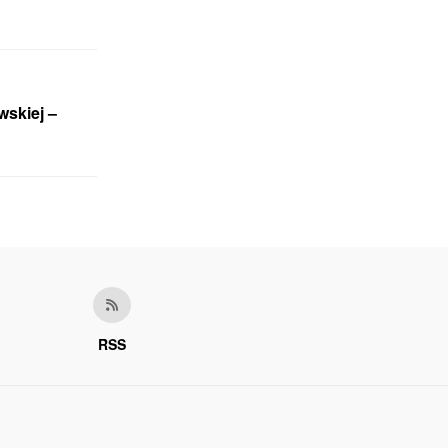
wskiej –
RSS