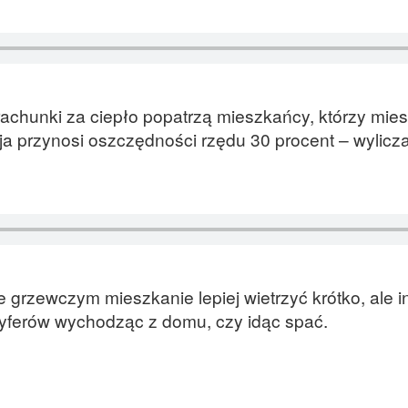
chunki za ciepło popatrzą mieszkańcy, którzy mie
a przynosi oszczędności rzędu 30 procent – wylic
 grzewczym mieszkanie lepiej wietrzyć krótko, ale i
oryferów wychodząc z domu, czy idąc spać.