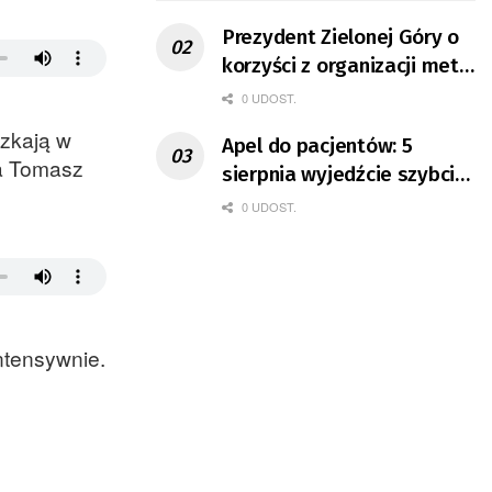
Prezydent Zielonej Góry o
korzyści z organizacji mety
Tour de Pologne
0 UDOST.
szkają w
Apel do pacjentów: 5
za Tomasz
sierpnia wyjedźcie szybciej
z domów
0 UDOST.
ntensywnie.