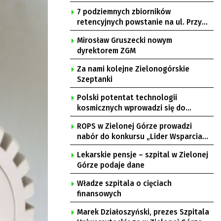
7 podziemnych zbiorników
retencyjnych powstanie na ul. Przy
Gazowni
Mirosław Gruszecki nowym
dyrektorem ZGM
Za nami kolejne Zielonogórskie
Szeptanki
Polski potentat technologii
kosmicznych wprowadzi się do
Zielonej Góry
ROPS w Zielonej Górze prowadzi
nabór do konkursu „Lider Wsparcia
Seniora”
Lekarskie pensje – szpital w Zielonej
Górze podaje dane
Władze szpitala o cięciach
finansowych
Marek Działoszyński, prezes Szpitala