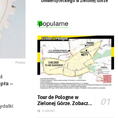
Uniwersyteckiego w Zielonej Górze
popularne
Pixabay
i
pła –
Tour de Pologne w
Zielonej Górze. Zobacz
ydatki
zmiany w organizacji
0 UDOST.
ruchu