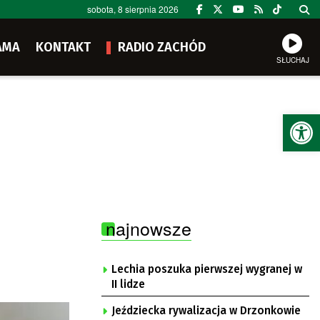
sobota, 8 sierpnia 2026
AMA
KONTAKT
RADIO ZACHÓD
SŁUCHAJ
Ot
najnowsze
Lechia poszuka pierwszej wygranej w
II lidze
Jeździecka rywalizacja w Drzonkowie