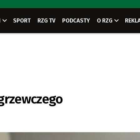
I
SPORT
RZG TV
PODCASTY
O RZG
REKL
 grzewczego