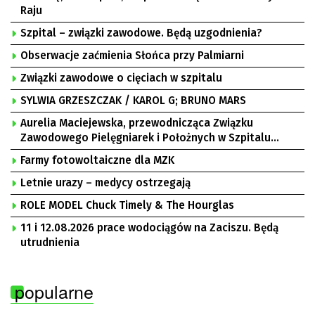
Raju
Szpital – związki zawodowe. Będą uzgodnienia?
Obserwacje zaćmienia Słońca przy Palmiarni
Związki zawodowe o cięciach w szpitalu
SYLWIA GRZESZCZAK / KAROL G; BRUNO MARS
Aurelia Maciejewska, przewodnicząca Związku
Zawodowego Pielęgniarek i Położnych w Szpitalu
Uniwersyteckim w Zielonej Górze, Bogusław
Farmy fotowoltaiczne dla MZK
Motowidełko, przewodniczący Zarządu Regionu NSZZ
„Solidarność” Zielona Góra
Letnie urazy – medycy ostrzegają
ROLE MODEL Chuck Timely & The Hourglas
11 i 12.08.2026 prace wodociągów na Zaciszu. Będą
utrudnienia
popularne