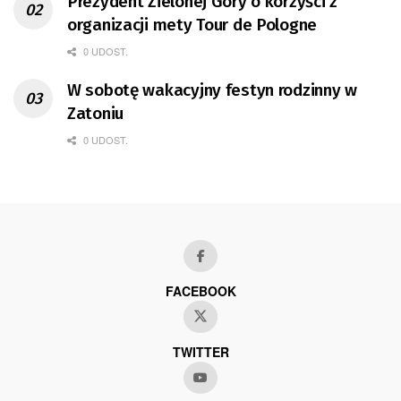
Prezydent Zielonej Góry o korzyści z
organizacji mety Tour de Pologne
0 UDOST.
W sobotę wakacyjny festyn rodzinny w
Zatoniu
0 UDOST.
FACEBOOK
TWITTER