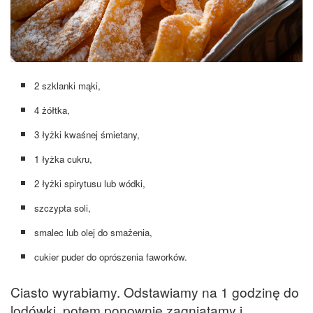
2 szklanki mąki,
4 żółtka,
3 łyżki kwaśnej śmietany,
1 łyżka cukru,
2 łyżki spirytusu lub wódki,
szczypta soli,
smalec lub olej do smażenia,
cukier puder do oprószenia faworków.
Ciasto wyrabiamy. Odstawiamy na 1 godzinę do
lodówki, potem ponownie zagniatamy i