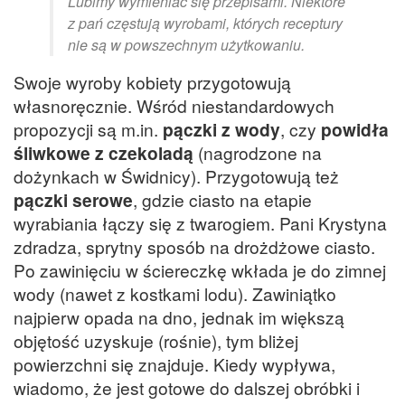
Lubimy wymieniać się przepisami. Niektóre
z pań częstują wyrobami, których receptury
nie są w powszechnym użytkowaniu.
Swoje wyroby kobiety przygotowują
własnoręcznie. Wśród niestandardowych
propozycji są m.in.
pączki z wody
, czy
powidła
śliwkowe z czekoladą
(nagrodzone na
dożynkach w Świdnicy). Przygotowują też
pączki serowe
, gdzie ciasto na etapie
wyrabiania łączy się z twarogiem. Pani Krystyna
zdradza, sprytny sposób na drożdżowe ciasto.
Po zawinięciu w ściereczkę wkłada je do zimnej
wody (nawet z kostkami lodu). Zawiniątko
najpierw opada na dno, jednak im większą
objętość uzyskuje (rośnie), tym bliżej
powierzchni się znajduje. Kiedy wypływa,
wiadomo, że jest gotowe do dalszej obróbki i