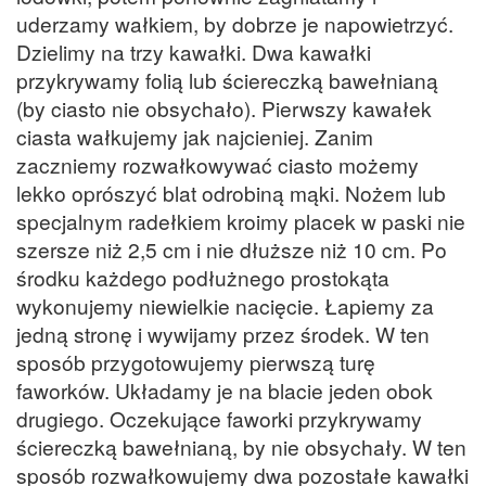
uderzamy wałkiem, by dobrze je napowietrzyć.
Dzielimy na trzy kawałki. Dwa kawałki
przykrywamy folią lub ściereczką bawełnianą
(by ciasto nie obsychało). Pierwszy kawałek
ciasta wałkujemy jak najcieniej. Zanim
zaczniemy rozwałkowywać ciasto możemy
lekko oprószyć blat odrobiną mąki. Nożem lub
specjalnym radełkiem kroimy placek w paski nie
szersze niż 2,5 cm i nie dłuższe niż 10 cm. Po
środku każdego podłużnego prostokąta
wykonujemy niewielkie nacięcie. Łapiemy za
jedną stronę i wywijamy przez środek. W ten
sposób przygotowujemy pierwszą turę
faworków. Układamy je na blacie jeden obok
drugiego. Oczekujące faworki przykrywamy
ściereczką bawełnianą, by nie obsychały. W ten
sposób rozwałkowujemy dwa pozostałe kawałki