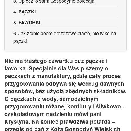
3.
Upiecz to sam! Gospodynie polecają
4.
PĄCZKI
5.
FAWORKI
6.
Jak zrobić dobre drożdżowe ciasto, nie tylko na
pączki
Nie ma tłustego czwartku bez pączka i
faworka. Specjalnie dla Was piszemy o
pączkach z manufaktury, gdzie cały proces
przygotowania odbywa się według dawnych
sposobów, bez użycia zbędnych składników.
O pączkach z wody, samodzielnym
przygotowaniu różanej konfitury i śliwkowo –
czekoladowym nadzieniu mówi pani
Krystyna. Na koniec prawdziwa petarda –
przepis od pań z Koła Gospodyń Wiejskich