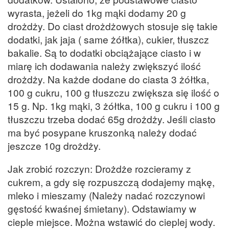
wyrasta, jeżeli do 1kg mąki dodamy 20 g
drożdży. Do ciast drożdżowych stosuje się takie
dodatki, jak jaja ( same żółtka), cukier, tłuszcz
bakalie. Są to dodatki obciążające ciasto i w
miarę ich dodawania należy zwiększyć ilość
drożdży. Na każde dodane do ciasta 3 żółtka,
100 g cukru, 100 g tłuszczu zwiększa się ilość o
15 g. Np. 1kg mąki, 3 żółtka, 100 g cukru i 100 g
tłuszczu trzeba dodać 65g drożdży. Jeśli ciasto
ma być posypane kruszonką należy dodać
jeszcze 10g drożdży.
Jak zrobić rozczyn: Drożdże rozcieramy z
cukrem, a gdy się rozpuszczą dodajemy mąkę,
mleko i mieszamy (Należy nadać rozczynowi
gęstość kwaśnej śmietany). Odstawiamy w
cieple miejsce. Można wstawić do cieplej wody.