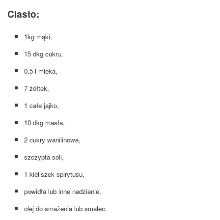
Ciasto:
1kg mąki,
15 dkg cukru,
0,5 l mleka,
7 żółtek,
1 całe jajko,
10 dkg masła,
2 cukry wanilinowe,
szczypta soli,
1 kieliszek spirytusu,
powidła lub inne nadzienie,
olej do smażenia lub smalec.