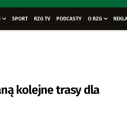
I
SPORT
RZG TV
PODCASTY
O RZG
REKL
ną kolejne trasy dla