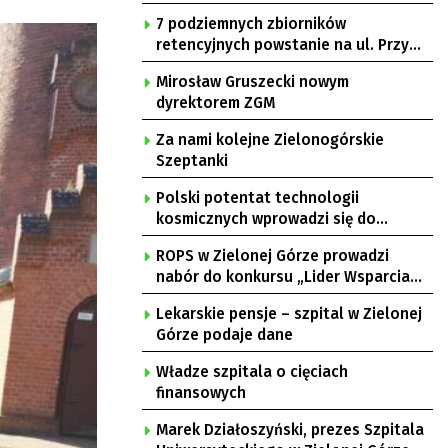
7 podziemnych zbiorników
retencyjnych powstanie na ul. Przy
Gazowni
Mirosław Gruszecki nowym
dyrektorem ZGM
Za nami kolejne Zielonogórskie
Szeptanki
Polski potentat technologii
kosmicznych wprowadzi się do
Zielonej Góry
ROPS w Zielonej Górze prowadzi
nabór do konkursu „Lider Wsparcia
Seniora”
Lekarskie pensje – szpital w Zielonej
Górze podaje dane
Władze szpitala o cięciach
finansowych
Marek Działoszyński, prezes Szpitala