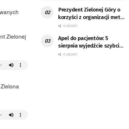
Prezydent Zielonej Góry o
nowanych
korzyści z organizacji mety
Tour de Pologne
0 UDOST.
t Zielonej
Apel do pacjentów: 5
sierpnia wyjedźcie szybciej
z domów
0 UDOST.
 Zielona