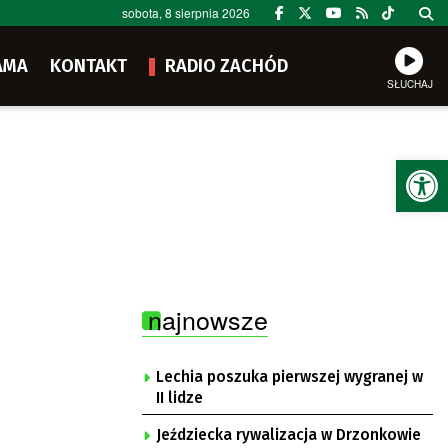
sobota, 8 sierpnia 2026
AMA
KONTAKT
RADIO ZACHÓD
SŁUCHAJ
Ot
najnowsze
Lechia poszuka pierwszej wygranej w
II lidze
Jeździecka rywalizacja w Drzonkowie