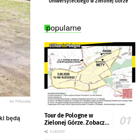
Uniwersyteckiego w Zielonej Górze
popularne
fot: P.Kozubaj
Tour de Pologne w
ki będą
Zielonej Górze. Zobacz
zmiany w organizacji
0 UDOST.
ruchu