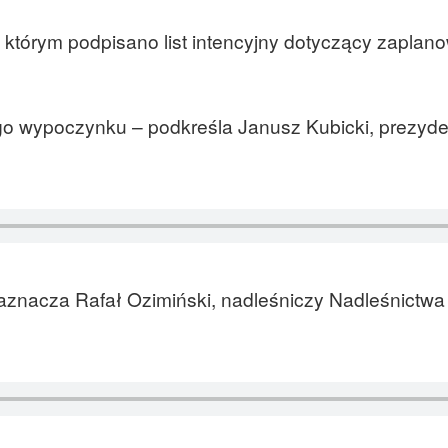
a którym podpisano list intencyjny dotyczący zapla
go wypoczynku – podkreśla Janusz Kubicki, prezyden
aznacza Rafał Ozimiński, nadleśniczy Nadleśnictwa