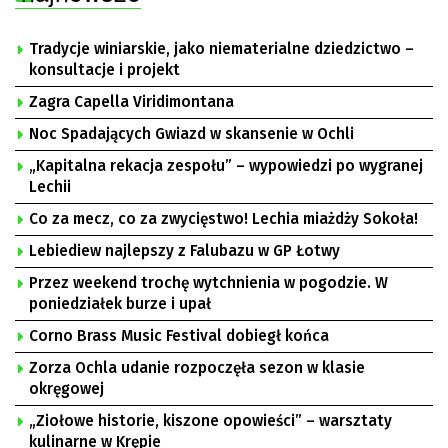
Tradycje winiarskie, jako niematerialne dziedzictwo –
konsultacje i projekt
Zagra Capella Viridimontana
Noc Spadających Gwiazd w skansenie w Ochli
„Kapitalna rekacja zespołu” – wypowiedzi po wygranej
Lechii
Co za mecz, co za zwycięstwo! Lechia miażdży Sokoła!
Lebiediew najlepszy z Falubazu w GP Łotwy
Przez weekend trochę wytchnienia w pogodzie. W
poniedziałek burze i upał
Corno Brass Music Festival dobiegł końca
Zorza Ochla udanie rozpoczęła sezon w klasie
okręgowej
„Ziołowe historie, kiszone opowieści” – warsztaty
kulinarne w Krępie