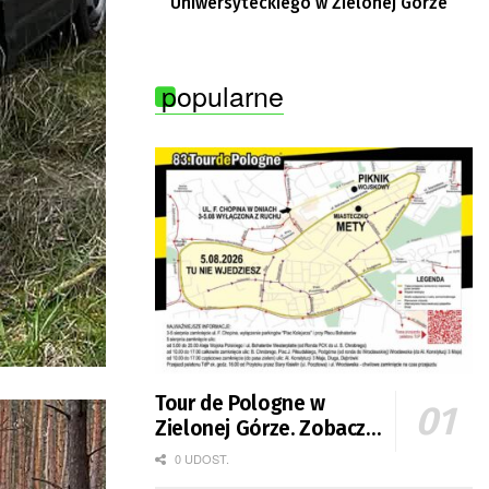
Uniwersyteckiego w Zielonej Górze
popularne
Tour de Pologne w
Zielonej Górze. Zobacz
zmiany w organizacji
0 UDOST.
ruchu