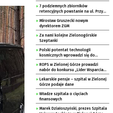
7 podziemnych zbiorników
retencyjnych powstanie na ul. Przy
Gazowni
Mirosław Gruszecki nowym
dyrektorem ZGM
Za nami kolejne Zielonogórskie
Szeptanki
Polski potentat technologii
kosmicznych wprowadzi się do
Zielonej Góry
ROPS w Zielonej Górze prowadzi
nabór do konkursu „Lider Wsparcia
Seniora”
Lekarskie pensje – szpital w Zielonej
Górze podaje dane
Władze szpitala o cięciach
finansowych
Marek Działoszyński, prezes Szpitala