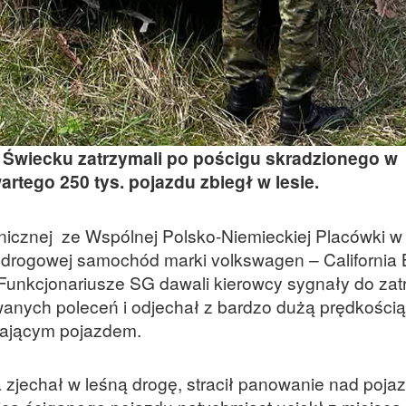
 Świecku zatrzymali po pościgu skradzionego w
tego 250 tys. pojazdu zbiegł w lesie.
anicznej ze Wspólnej Polsko-Niemieckiej Placówki 
li drogowej samochód marki volkswagen – California
 Funkcjonariusze SG dawali kierowcy sygnały do zat
wanych poleceń i odjechał z bardzo dużą prędkością
ekającym pojazdem.
jechał w leśną drogę, stracił panowanie nad poja