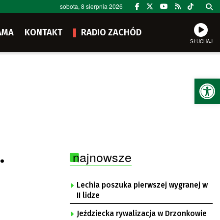
sobota, 8 sierpnia 2026
AMA
KONTAKT
RADIO ZACHÓD
SŁUCHAJ
Ot
.
najnowsze
Lechia poszuka pierwszej wygranej w
II lidze
Jeździecka rywalizacja w Drzonkowie