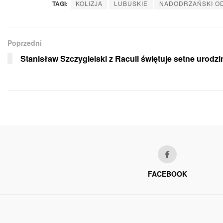
TAGI:
KOLIZJA
LUBUSKIE
NADODRZAŃSKI OD
Poprzedni
Stanisław Szczygielski z Raculi świętuje setne urodzi
FACEBOOK