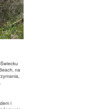
w Świecku
 Beach, na
rzymania,
.
zdem i