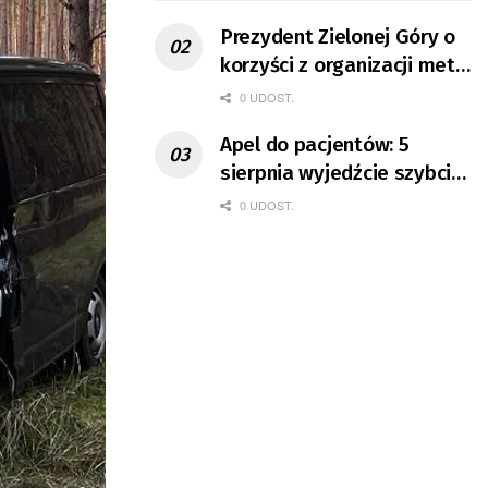
Prezydent Zielonej Góry o
korzyści z organizacji mety
Tour de Pologne
0 UDOST.
Apel do pacjentów: 5
sierpnia wyjedźcie szybciej
z domów
0 UDOST.