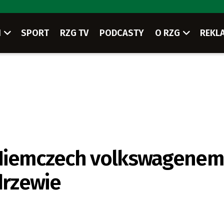
I
SPORT
RZG TV
PODCASTY
O RZG
REKL
 Niemczech volkswagenem
drzewie