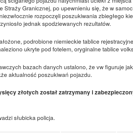
cą ściganego pojazdu natychmiast uciekł z miejsca
ze Straży Granicznej, po upewnieniu się, że w samo
 niezwłocznie rozpoczęli poszukiwania zbiegłego ki
zyniosło jednak spodziewanych rezultatów.
założone, podrobione niemieckie tablice rejestracyjne
aleziono ukryte pod fotelem, oryginalne tablice vol
wczych bazach danych ustalono, że vw figuruje jak
akże aktualność poszukiwań pojazdu.
ysięcy złotych został zatrzymany i zabezpieczon
adzi słubicka policja.