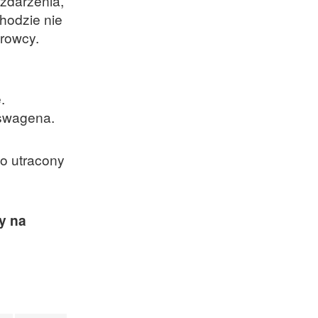
 zdarzenia,
chodzie nie
erowcy.
.
kswagena.
o utracony
y na