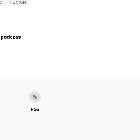
G
REGION
e podczas
RSS