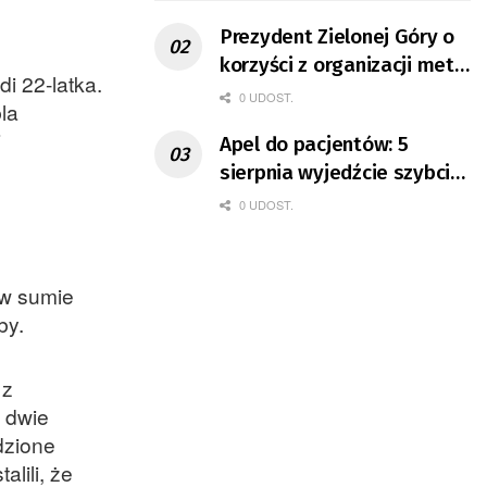
Prezydent Zielonej Góry o
korzyści z organizacji mety
i 22-latka.
Tour de Pologne
0 UDOST.
la
i
Apel do pacjentów: 5
sierpnia wyjedźcie szybciej
z domów
0 UDOST.
 w sumie
by.
 z
o dwie
dzione
lili, że