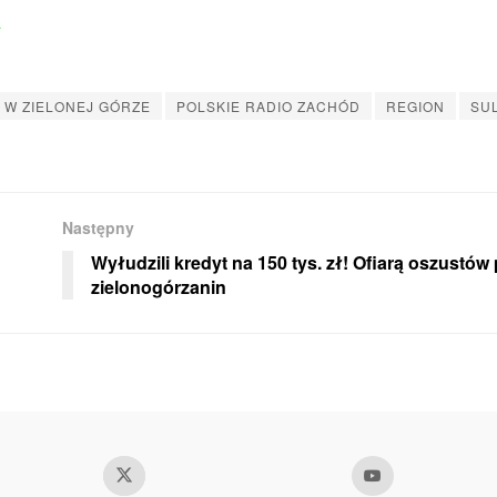
 W ZIELONEJ GÓRZE
POLSKIE RADIO ZACHÓD
REGION
SU
Następny
Wyłudzili kredyt na 150 tys. zł! Ofiarą oszustów 
zielonogórzanin