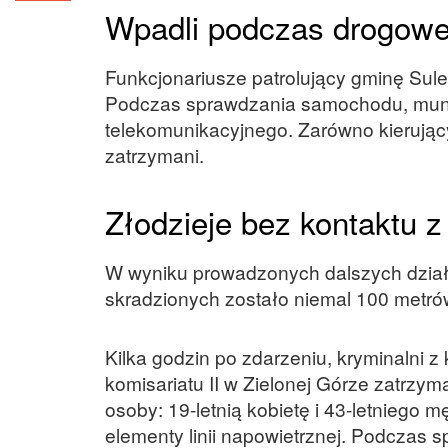
Wpadli podczas drogowej
Funkcjonariusze patrolujący gminę Sulec
Podczas sprawdzania samochodu, mundu
telekomunikacyjnego. Zarówno kierujący,
zatrzymani.
Złodzieje bez kontaktu z
W wyniku prowadzonych dalszych działań
skradzionych zostało niemal 100 metrów
Kilka godzin po zdarzeniu, kryminalni z
komisariatu II w Zielonej Górze zatrzym
osoby: 19-letnią kobietę i 43-letniego m
elementy linii napowietrznej. Podczas