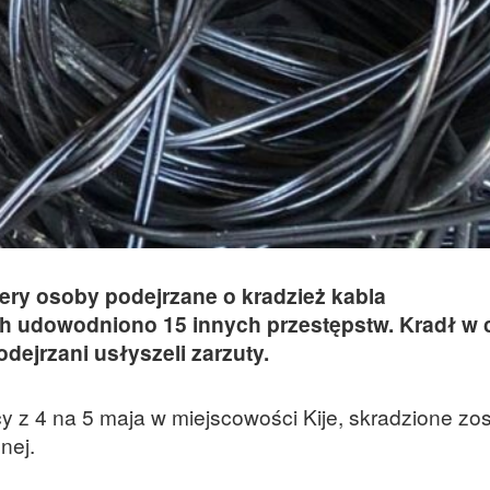
tery osoby podejrzane o kradzież kabla
h udowodniono 15 innych przestępstw. Kradł w
ejrzani usłyszeli zarzuty.
ocy z 4 na 5 maja w miejscowości Kije, skradzione zos
nej.