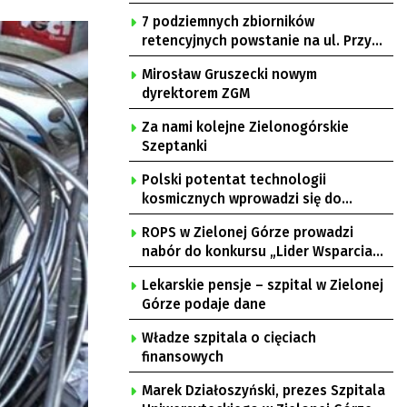
7 podziemnych zbiorników
retencyjnych powstanie na ul. Przy
Gazowni
Mirosław Gruszecki nowym
dyrektorem ZGM
Za nami kolejne Zielonogórskie
Szeptanki
Polski potentat technologii
kosmicznych wprowadzi się do
Zielonej Góry
ROPS w Zielonej Górze prowadzi
nabór do konkursu „Lider Wsparcia
Seniora”
Lekarskie pensje – szpital w Zielonej
Górze podaje dane
Władze szpitala o cięciach
finansowych
Marek Działoszyński, prezes Szpitala