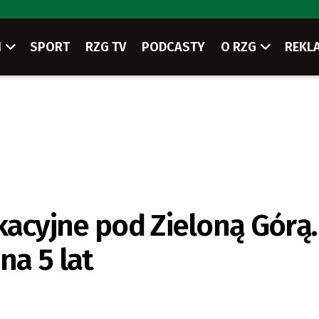
I
SPORT
RZG TV
PODCASTY
O RZG
REKL
kacyjne pod Zieloną Górą.
na 5 lat