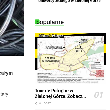
Uniwersyteckiego w Zielonej Górze
popularne
 całym
Tour de Pologne w
tały
Zielonej Górze. Zobacz
zmiany w organizacji
0 UDOST.
ruchu