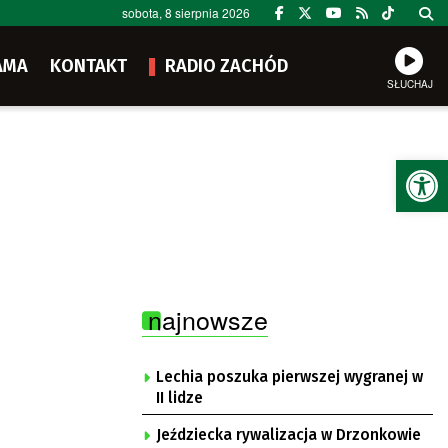
sobota, 8 sierpnia 2026
AMA
KONTAKT
RADIO ZACHÓD
SŁUCHAJ
Ot
najnowsze
Lechia poszuka pierwszej wygranej w
II lidze
Jeździecka rywalizacja w Drzonkowie