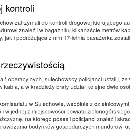
 kontroli
hów zatrzymali do kontroli drogowej kierującego aud
rowi znaleźli w bagażniku kilkanaście metrów kab
 jak i podróżująca z nim 17-letnia pasażerka zostal
 rzeczywistością
 operacyjnych, sulechowscy policjanci ustalili, że
 kabla, a w kradzieży brały udział kolejne dwie oso
 komisariatu w Sulechowie, wspólnie z dzielnicowymi
ali w jednej z miejscowości powiatu zielonogórskieg
ężczyznę, na którego posesji policjanci znaleźli skra
 sprawdzania budynków gospodarczych mundurowi usta