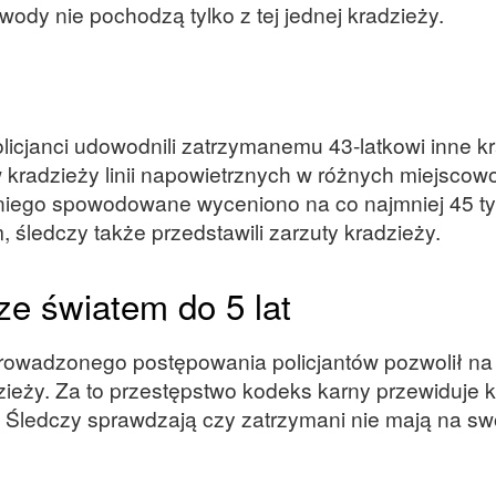
ody nie pochodzą tylko z tej jednej kradzieży.
cjanci udowodnili zatrzymanemu 43-latkowi inne k
kradzieży linii napowietrznych w różnych miejscow
z niego spowodowane wyceniono na co najmniej 45 ty
śledczy także przedstawili zarzuty kradzieży.
ze światem do 5 lat
prowadzonego postępowania policjantów pozwolił na
ieży. Za to przestępstwo kodeks karny przewiduje k
. Śledczy sprawdzają czy zatrzymani nie mają na s