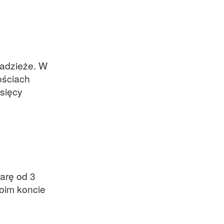
radzieże. W
ościach
sięcy
arę od 3
woim koncie