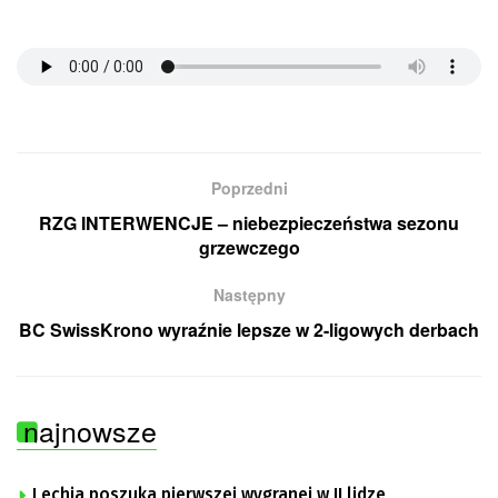
Poprzedni
RZG INTERWENCJE – niebezpieczeństwa sezonu
grzewczego
Następny
BC SwissKrono wyraźnie lepsze w 2-ligowych derbach
najnowsze
Lechia poszuka pierwszej wygranej w II lidze