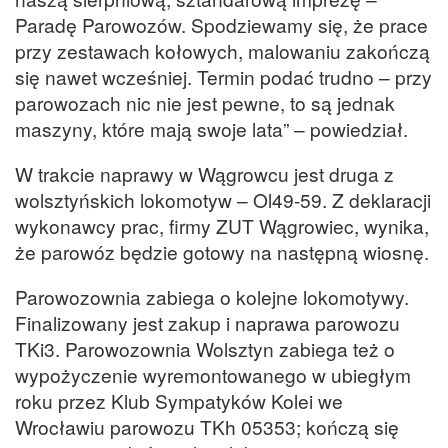
Paradę Parowozów. Spodziewamy się, że prace
przy zestawach kołowych, malowaniu zakończą
się nawet wcześniej. Termin podać trudno – przy
parowozach nic nie jest pewne, to są jednak
maszyny, które mają swoje lata” – powiedział.
W trakcie naprawy w Wągrowcu jest druga z
wolsztyńskich lokomotyw – Ol49-59. Z deklaracji
wykonawcy prac, firmy ZUT Wągrowiec, wynika,
że parowóz będzie gotowy na następną wiosnę.
Parowozownia zabiega o kolejne lokomotywy.
Finalizowany jest zakup i naprawa parowozu
TKi3. Parowozownia Wolsztyn zabiega też o
wypożyczenie wyremontowanego w ubiegłym
roku przez Klub Sympatyków Kolei we
Wrocławiu parowozu TKh 05353; kończą się