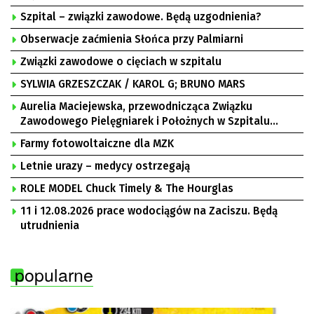
Szpital – związki zawodowe. Będą uzgodnienia?
Obserwacje zaćmienia Słońca przy Palmiarni
Związki zawodowe o cięciach w szpitalu
SYLWIA GRZESZCZAK / KAROL G; BRUNO MARS
Aurelia Maciejewska, przewodnicząca Związku
Zawodowego Pielęgniarek i Położnych w Szpitalu
Uniwersyteckim w Zielonej Górze, Bogusław
Farmy fotowoltaiczne dla MZK
Motowidełko, przewodniczący Zarządu Regionu NSZZ
„Solidarność” Zielona Góra
Letnie urazy – medycy ostrzegają
ROLE MODEL Chuck Timely & The Hourglas
11 i 12.08.2026 prace wodociągów na Zaciszu. Będą
utrudnienia
popularne