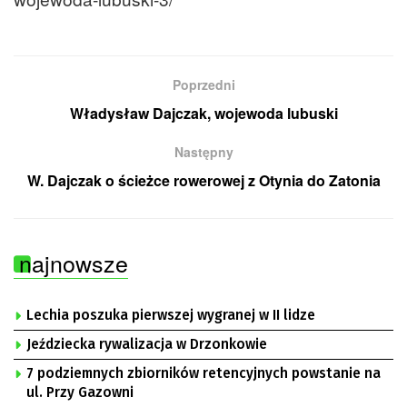
Poprzedni
Władysław Dajczak, wojewoda lubuski
Następny
W. Dajczak o ścieżce rowerowej z Otynia do Zatonia
najnowsze
Lechia poszuka pierwszej wygranej w II lidze
Jeździecka rywalizacja w Drzonkowie
7 podziemnych zbiorników retencyjnych powstanie na
ul. Przy Gazowni