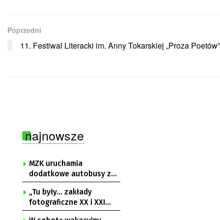
Poprzedni
11. Festiwal Literacki im. Anny Tokarskiej „Proza Poetów”
najnowsze
MZK uruchamia
dodatkowe autobusy z
okazji Nocy Spadających
„Tu były… zakłady
Gwiazd w Ochli
fotograficzne XX i XXI
wieku”