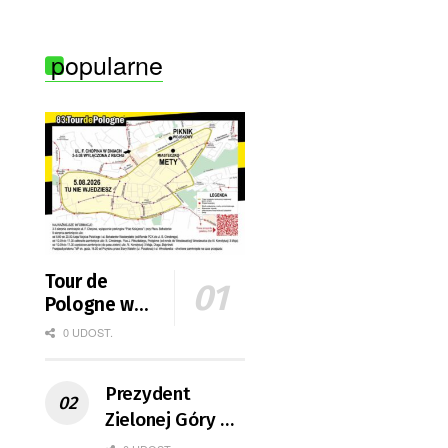
„Balet i Sztuka”
popularne
Tour de
Pologne w
Zielonej
0 UDOST.
Górze. Zobacz
zmiany w
Prezydent
organizacji
ruchu
Zielonej Góry o
korzyści z