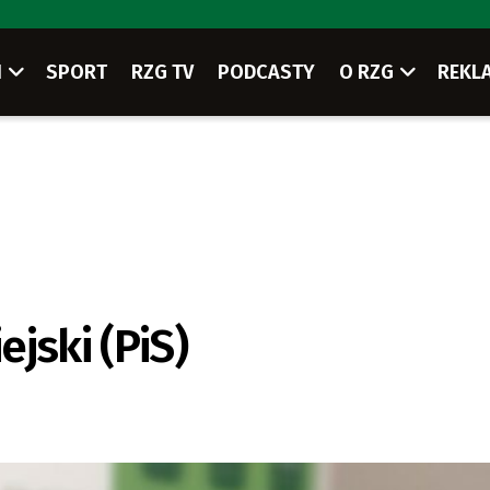
I
SPORT
RZG TV
PODCASTY
O RZG
REKL
jski (PiS)