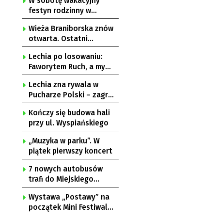
W sobotę wakacyjny
festyn rodzinny w
Zatoniu
Wieża Braniborska znów
otwarta. Ostatni
weekend w tym roku
Lechia po losowaniu:
Faworytem Ruch, a my
mamy marzenia!
Lechia zna rywala w
Pucharze Polski – zagra
z Ruchem Chorzów!
Kończy się budowa hali
przy ul. Wyspiańskiego
„Muzyka w parku”. W
piątek pierwszy koncert
7 nowych autobusów
trafi do Miejskiego
Zakładu Komunikacji
Wystawa „Postawy” na
początek Mini Festiwalu