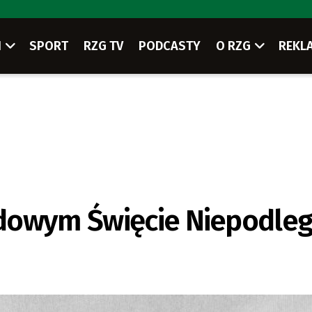
I
SPORT
RZG TV
PODCASTY
O RZG
REKL
dowym Święcie Niepodleg