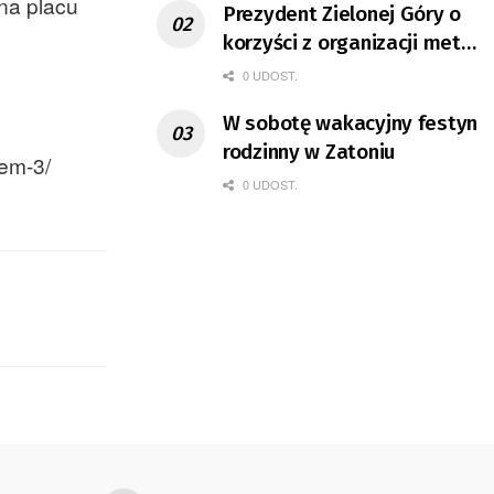
na placu
Prezydent Zielonej Góry o
korzyści z organizacji mety
Tour de Pologne
0 UDOST.
W sobotę wakacyjny festyn
rodzinny w Zatoniu
iem-3/
0 UDOST.