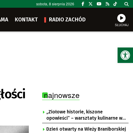
sobota, 8 sierpnia 2026
AMA
KONTAKT
RADIO ZACHÓD
SŁUCHAJ
Ot
łości
najnowsze
„Ziołowe historie, kiszone
opowieści” – warsztaty kulinarne w
Krępie
Dzień otwarty na Wieży Braniborskiej