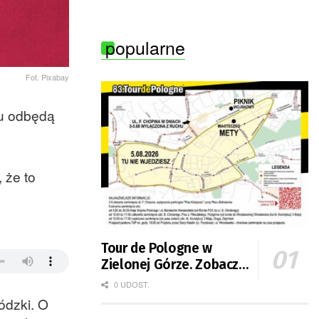
Zielonej Góry
popularne
Fot. Pixabay
ju odbędą
 że to
Tour de Pologne w
Zielonej Górze. Zobacz
zmiany w organizacji
0 UDOST.
ruchu
ódzki. O