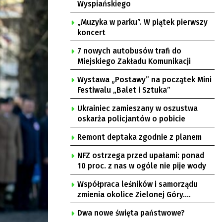
Wyspiańskiego
„Muzyka w parku”. W piątek pierwszy
koncert
7 nowych autobusów trafi do
Miejskiego Zakładu Komunikacji
Wystawa „Postawy” na początek Mini
Festiwalu „Balet i Sztuka”
Ukrainiec zamieszany w oszustwa
oskarża policjantów o pobicie
Remont deptaka zgodnie z planem
NFZ ostrzega przed upałami: ponad
10 proc. z nas w ogóle nie pije wody
Współpraca leśników i samorządu
zmienia okolice Zielonej Góry.
Powstają nowe ścieżki rowerowe
Dwa nowe święta państwowe?