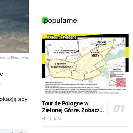
popularne
rzysztof Filmanowicz
we
.
 okazją aby
Tour de Pologne w
Zielonej Górze. Zobacz
zmiany w organizacji
0 UDOST.
ruchu