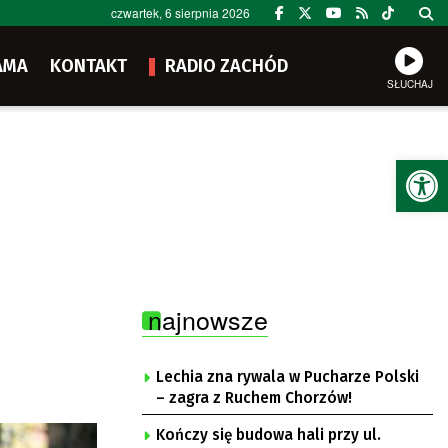
czwartek, 6 sierpnia 2026
AMA
KONTAKT
RADIO ZACHÓD
SŁUCHAJ
Ot
najnowsze
Lechia zna rywala w Pucharze Polski
– zagra z Ruchem Chorzów!
Kończy się budowa hali przy ul.