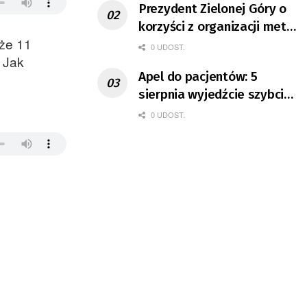
Prezydent Zielonej Góry o
korzyści z organizacji mety
 że 11
Tour de Pologne
0 UDOST.
 Jak
Apel do pacjentów: 5
sierpnia wyjedźcie szybciej
z domów
0 UDOST.