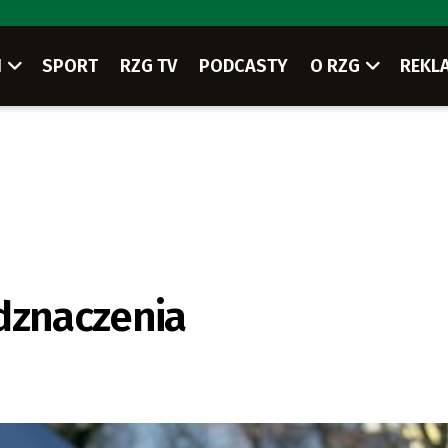
I
SPORT
RZG TV
PODCASTY
O RZG
REKL
dznaczenia