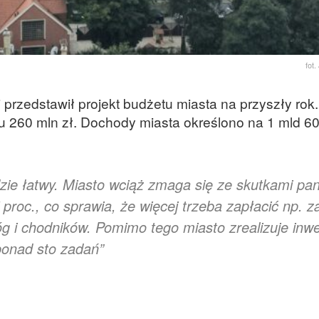
fot
 przedstawił projekt budżetu miasta na przyszły rok
u 260 mln zł. Dochody miasta określono na 1 mld 60 
zie łatwy. Miasto wciąż zmaga się ze skutkami pan
7 proc., co sprawia, że więcej trzeba zapłacić np. z
óg i chodników. Pomimo tego miasto zrealizuje inwe
ponad sto zadań”