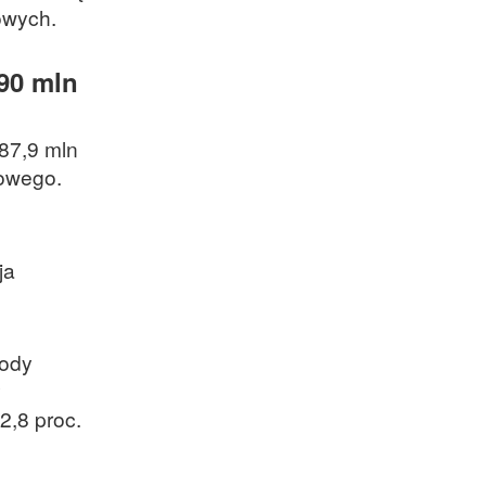
owych.
 90 mln
487,9 mln
kowego.
ja
hody
y
2,8 proc.