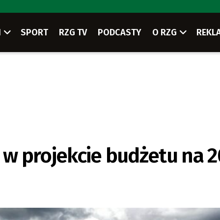
I
SPORT
RZG TV
PODCASTY
O RZG
REKL
 w projekcie budżetu na 20