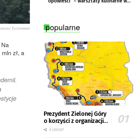
opowieści” – warsztaty kulinarne w
Krępie
popularne
. Janusz Życzkowski
. Na
mln zł, a
demii.
a
stycje
Prezydent Zielonej Góry
o korzyści z organizacji
mety Tour de Pologne
0 UDOST.