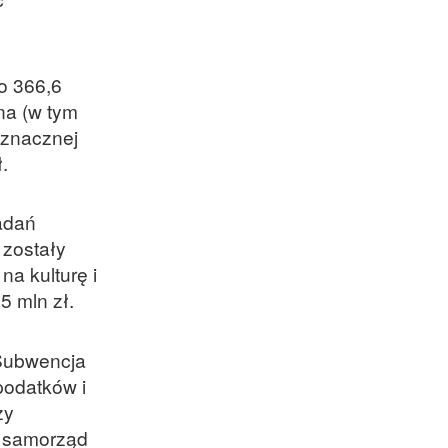
o 366,6
na (w tym
w znacznej
.
zadań
 zostały
na kulturę i
5 mln zł.
 Subwencja
podatków i
zy
E samorząd