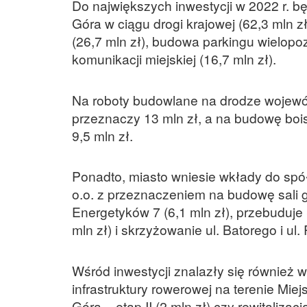
Do największych inwestycji w 2022 r. 
Góra w ciągu drogi krajowej (62,3 mln z
(26,7 mln zł), budowa parkingu wielopozi
komunikacji miejskiej (16,7 mln zł).
Na roboty budowlane na drodze wojewódz
przeznaczy 13 mln zł, a na budowę bois
9,5 mln zł.
Ponadto, miasto wniesie wkłady do sp
o.o. z przeznaczeniem na budowę sali 
Energetyków 7 (6,1 mln zł), przebuduje
mln zł) i skrzyżowanie ul. Batorego i ul.
Wśród inwestycji znalazły się również w
infrastruktury rowerowej na terenie Mi
Góra – etap II (2 mln zł) czy rewitalizacj