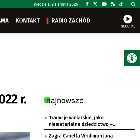
niedziela, 9 sierpnia 2026
AMA
KONTAKT
RADIO ZACHÓD
SŁUCHAJ
Ot
22 r.
najnowsze
Tradycje winiarskie, jako
niematerialne dziedzictwo –
konsultacje i projekt
Zagra Capella Viridimontana