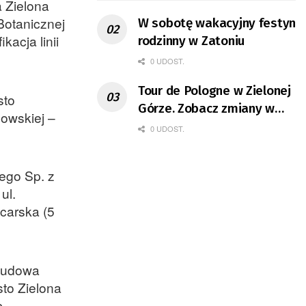
 Zielona
Botanicznej
W sobotę wakacyjny festyn
kacja linii
rodzinny w Zatoniu
0 UDOST.
Tour de Pologne w Zielonej
sto
Górze. Zobacz zmiany w
howskiej –
organizacji ruchu
0 UDOST.
ego Sp. z
ul.
carska (5
 budowa
sto Zielona
c