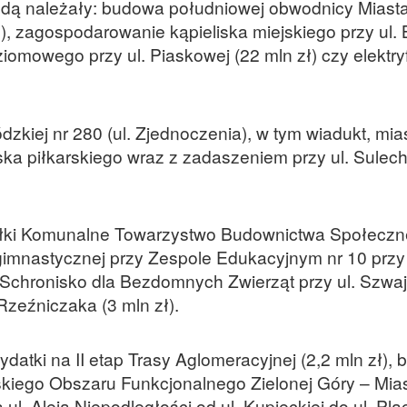
będą należały: budowa południowej obwodnicy Miasta
ł), zagospodarowanie kąpieliska miejskiego przy ul. 
omowego przy ul. Piaskowej (22 mln zł) czy elektryfi
kiej nr 280 (ul. Zjednoczenia), w tym wiadukt, mia
ka piłkarskiego wraz z zadaszeniem przy ul. Sulec
ółki Komunalne Towarzystwo Budownictwa Społeczn
gimnastycznej przy Zespole Edukacyjnym nr 10 przy 
 Schronisko dla Bezdomnych Zwierząt przy ul. Szwaj
 Rzeźniczaka (3 mln zł).
ydatki na II etap Trasy Aglomeracyjnej (2,2 mln zł),
ejskiego Obszaru Funkcjonalnego Zielonej Góry – Mia
a ul. Aleja Niepodległości od ul. Kupieckiej do ul. Pla