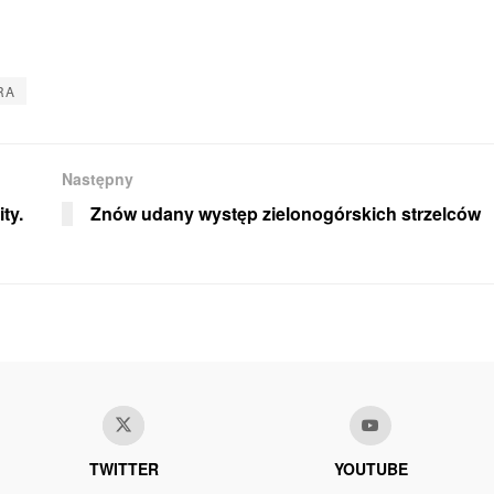
RA
Następny
ty.
Znów udany występ zielonogórskich strzelców
TWITTER
YOUTUBE