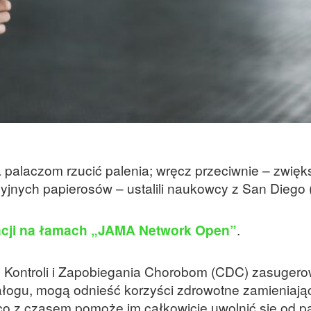
 palaczom rzucić palenia; wręcz przeciwnie – zwięk
jnych papierosów – ustalili naukowcy z San Diego 
acji na łamach „JAMA Network Open”
.
 Kontroli i Zapobiegania Chorobom (CDC) zasugero
 nałogu, mogą odnieść korzyści zdrowotne zamieniają
co z czasem pomoże im całkowicie uwolnić się od pa