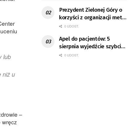
Prezydent Zielonej Góry o
korzyści z organizacji mety
Center
Tour de Pologne
0 UDOST.
zuceniu
Apel do pacjentów: 5
sierpnia wyjedźcie szybciej
z domów
y lub
0 UDOST.
 niż u
zdrowie –
e wręcz