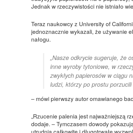
Jednak w rzeczywistości nie istniało wi
Teraz naukowcy z University of Califo
jednoznacznie wykazali, że używanie e
nałogu.
„Nasze odkrycie sugeruje, że os
inne wyroby tytoniowe, w rzecz
zwykłych papierosów w ciągu na
ludzi, którzy po prostu porzucil
– mówi pierwszy autor omawianego bada
„Rzucenie palenia jest najważniejszą r
dodaje. – Tymczasem dowody pokazują, ż
utrudnia całkowite i długotrwałe wyzwol