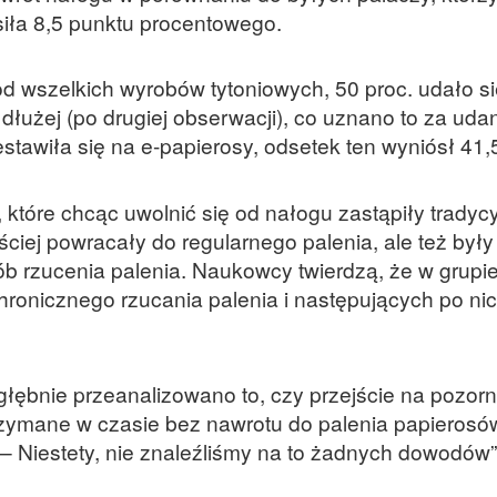
osiła 8,5 punktu procentowego.
od wszelkich wyrobów tytoniowych, 50 proc. udało si
dłużej (po drugiej obserwacji), co uznano to za uda
estawiła się na e-papierosy, odsetek ten wyniósł 41,
 które chcąc uwolnić się od nałogu zastąpiły tradyc
ściej powracały do regularnego palenia, ale też były
 rzucenia palenia. Naukowcy twierdzą, że w grupie 
ronicznego rzucania palenia i następujących po ni
głębnie przeanalizowano to, czy przejście na pozorn
rzymane w czasie bez nawrotu do palenia papierosó
– Niestety, nie znaleźliśmy na to żadnych dowodów”