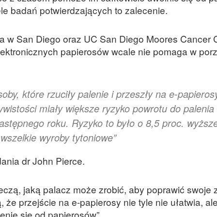
ele badań potwierdzających to zalecenie.
rnia w San Diego oraz UC San Diego Moores Cancer 
lektronicznych papierosów wcale nie pomaga w por
oby, które rzuciły palenie i przeszły na e-papieros
ywistości miały większe ryzyko powrotu do palenia
stępnego roku. Ryzyko to było o 8,5 proc. wyższe
i wszelkie wyroby tytoniowe”
nia dr John Pierce.
zeczą, jaką palacz może zrobić, aby poprawić swoje 
e przejście na e-papierosy nie tyle nie ułatwia, al
enie się od papierosów”.