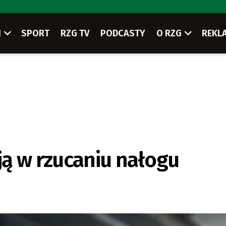
I
SPORT
RZG TV
PODCASTY
O RZG
REKL
ą w rzucaniu nałogu