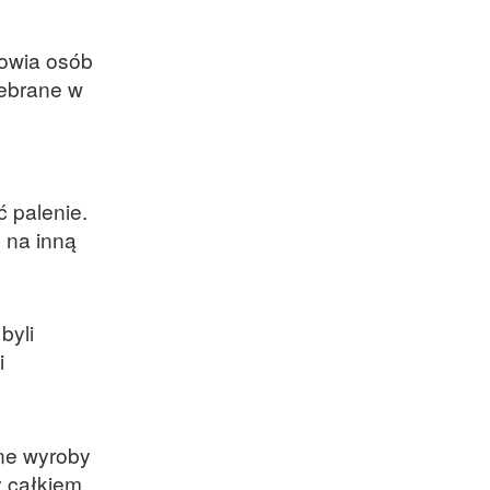
rowia osób
zebrane w
z
ć palenie.
o na inną
byli
i
nne wyroby
y całkiem