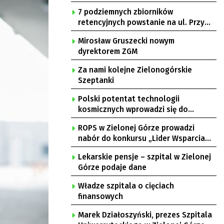
7 podziemnych zbiorników
retencyjnych powstanie na ul. Przy
Gazowni
Mirosław Gruszecki nowym
dyrektorem ZGM
Za nami kolejne Zielonogórskie
Szeptanki
Polski potentat technologii
kosmicznych wprowadzi się do
Zielonej Góry
ROPS w Zielonej Górze prowadzi
nabór do konkursu „Lider Wsparcia
Seniora”
Lekarskie pensje – szpital w Zielonej
Górze podaje dane
Władze szpitala o cięciach
finansowych
Marek Działoszyński, prezes Szpitala