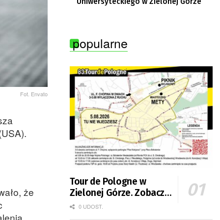
Uniwersyteckiego w Zielonej Górze
popularne
Fot. Envato
sza
(USA).
Tour de Pologne w
wało, że
Zielonej Górze. Zobacz
c
zmiany w organizacji
0 UDOST.
ruchu
lenia.