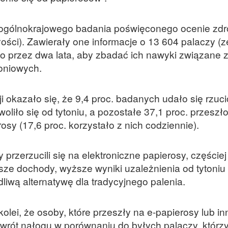
z ogólnokrajowego badania poświęconego ocenie zd
łości). Zawierały one informacje o 13 604 palaczy (
no przez dwa lata, aby zbadać ich nawyki związane 
oniowych.
 okazało się, że 9,4 proc. badanych udało się rzuci
oliło się od tytoniu, a pozostałe 37,1 proc. przeszł
osy (17,6 proc. korzystało z nich codziennie).
rzerzucili się na elektroniczne papierosy, częściej 
sze dochody, wyższe wyniki uzależnienia od tytoniu 
dliwą alternatywę dla tradycyjnego palenia.
olei, że osoby, które przeszły na e-papierosy lub i
awrót nałogu w porównaniu do byłych palaczy, którz