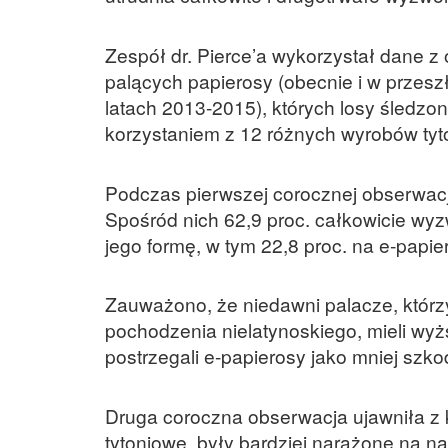
Zespół dr. Pierce’a wykorzystał dane 
palących papierosy (obecnie i w przesz
latach 2013-2015), których losy śledzo
korzystaniem z 12 różnych wyrobów tyt
Podczas pierwszej corocznej obserwacji
Spośród nich 62,9 proc. całkowicie wyzw
jego formę, w tym 22,8 proc. na e-papier
Zauważono, że niedawni palacze, którzy p
pochodzenia nielatynoskiego, mieli wyż
postrzegali e-papierosy jako mniej szko
Druga coroczna obserwacja ujawniła z k
tytoniowe, były bardziej narażone na n