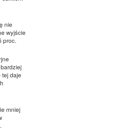
ę nie
ne wyjście
5 proc.
yjne
 bardziej
tej daje
ch
ie mniej
w
.