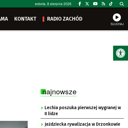
sobota, 8 sierpnia 2026
AMA
KONTAKT
RADIO ZACHÓD
SŁUCHAJ
Ot
najnowsze
Lechia poszuka pierwszej wygranej w
II lidze
Jeździecka rywalizacja w Drzonkowie