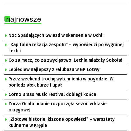
najnowsze
Noc Spadających Gwiazd w skansenie w Ochli
„Kapitalna rekacja zespołu” – wypowiedzi po wygranej
Lechii
Co za mecz, co za zwycięstwo! Lechia miażdży Sokoła!
Lebiediew najlepszy z Falubazu w GP Łotwy
Przez weekend trochę wytchnienia w pogodzie. W
poniedziałek burze i upał
Corno Brass Music Festival dobiegł końca
Zorza Ochla udanie rozpoczęła sezon w klasie
okręgowej
„Ziołowe historie, kiszone opowieści” – warsztaty
kulinarne w Krępie