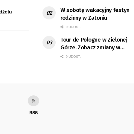
W sobotę wakacyjny festyn
udżetu
rodzinny w Zatoniu
0 UDOST.
Tour de Pologne w Zielonej
Górze. Zobacz zmiany w
organizacji ruchu
0 UDOST.
RSS