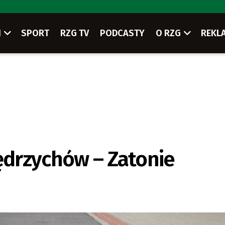
I
SPORT
RZG TV
PODCASTY
O RZG
REKL
Jędrzychów – Zatonie