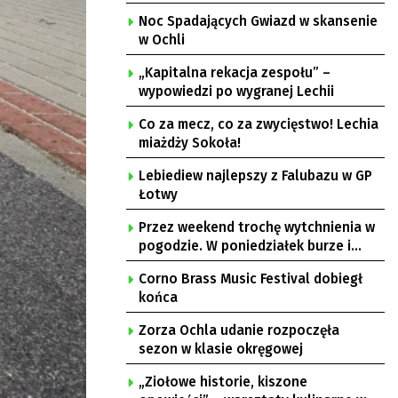
Noc Spadających Gwiazd w skansenie
w Ochli
„Kapitalna rekacja zespołu” –
wypowiedzi po wygranej Lechii
Co za mecz, co za zwycięstwo! Lechia
miażdży Sokoła!
Lebiediew najlepszy z Falubazu w GP
Łotwy
Przez weekend trochę wytchnienia w
pogodzie. W poniedziałek burze i
upał
Corno Brass Music Festival dobiegł
końca
Zorza Ochla udanie rozpoczęła
sezon w klasie okręgowej
„Ziołowe historie, kiszone