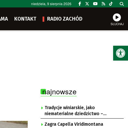
niedziela, 9 sierpnia 2026
AMA
KONTAKT
RADIO ZACHÓD
SŁUCHAJ
Ot
najnowsze
Tradycje winiarskie, jako
niematerialne dziedzictwo –
konsultacje i projekt
Zagra Capella Viridimontana