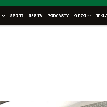
I
SPORT
RZG TV
PODCASTY
O RZG
REKL