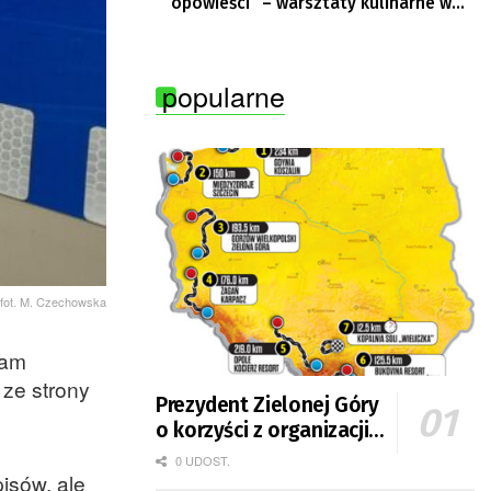
opowieści” – warsztaty kulinarne w
Krępie
popularne
fot. M. Czechowska
tam
ze strony
Prezydent Zielonej Góry
o korzyści z organizacji
mety Tour de Pologne
0 UDOST.
isów, ale