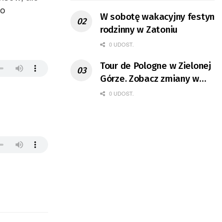
to
W sobotę wakacyjny festyn
rodzinny w Zatoniu
0 UDOST.
Tour de Pologne w Zielonej
Górze. Zobacz zmiany w
organizacji ruchu
0 UDOST.