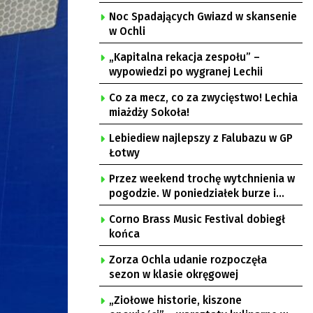
Noc Spadających Gwiazd w skansenie
w Ochli
„Kapitalna rekacja zespołu” –
wypowiedzi po wygranej Lechii
Co za mecz, co za zwycięstwo! Lechia
miażdży Sokoła!
Lebiediew najlepszy z Falubazu w GP
Łotwy
Przez weekend trochę wytchnienia w
pogodzie. W poniedziałek burze i
upał
Corno Brass Music Festival dobiegł
końca
Zorza Ochla udanie rozpoczęła
sezon w klasie okręgowej
„Ziołowe historie, kiszone