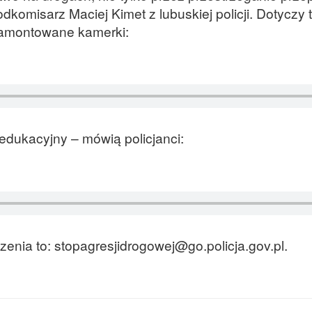
dkomisarz Maciej Kimet z lubuskiej policji. Dotyczy 
zamontowane kamerki:
edukacyjny – mówią policjanci:
enia to: stopagresjidrogowej@go.policja.gov.pl.