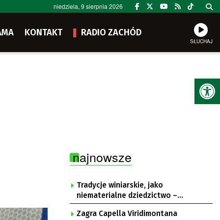
niedziela, 9 sierpnia 2026
AMA
KONTAKT
RADIO ZACHÓD
SŁUCHAJ
Ot
najnowsze
Tradycje winiarskie, jako
niematerialne dziedzictwo –
konsultacje i projekt
Zagra Capella Viridimontana