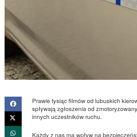
Prawie tysiąc filmów od lubuskich kier
spływają zgłoszenia od zmotoryzowany
innych uczestników ruchu.
Każdy z nas ma wpływ na bezpieczeństw