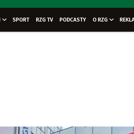
I
SPORT
RZG TV
PODCASTY
O RZG
REKL