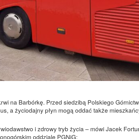
krwi na Barbórkę. Przed siedzibą Polskiego Górnict
us, a życiodajny płyn mogą oddać także mieszkańc
iodawstwo i zdrowy tryb życia – mówi Jacek Fortu
lonogórskim oddziale PGNiG: