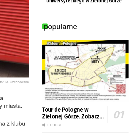
Uniwersyteckiego w Zielonej Górze
popularne
fot. M. Czechowska
wa
y miasta.
Tour de Pologne w
Zielonej Górze. Zobacz
na z klubu
zmiany w organizacji
0 UDOST.
ruchu