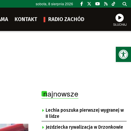
sobota, 8 sierpnia 2026
AMA
KONTAKT
RADIO ZACHÓD
SŁUCHAJ
Ot
najnowsze
Lechia poszuka pierwszej wygranej w
II lidze
Jeździecka rywalizacja w Drzonkowie