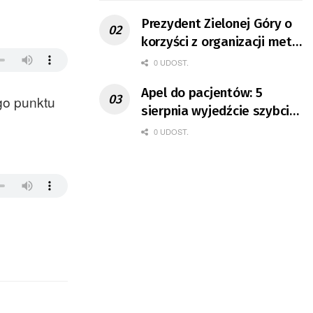
Prezydent Zielonej Góry o
korzyści z organizacji mety
Tour de Pologne
0 UDOST.
Apel do pacjentów: 5
go punktu
sierpnia wyjedźcie szybciej
z domów
0 UDOST.