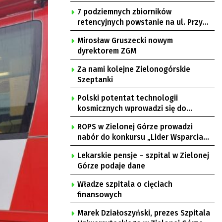
7 podziemnych zbiorników
retencyjnych powstanie na ul. Przy
Gazowni
Mirosław Gruszecki nowym
dyrektorem ZGM
Za nami kolejne Zielonogórskie
Szeptanki
Polski potentat technologii
kosmicznych wprowadzi się do
Zielonej Góry
ROPS w Zielonej Górze prowadzi
nabór do konkursu „Lider Wsparcia
Seniora”
Lekarskie pensje – szpital w Zielonej
Górze podaje dane
Władze szpitala o cięciach
finansowych
Marek Działoszyński, prezes Szpitala