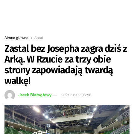
Strona główna
Sport
Zastal bez Josepha zagra dziś z
Arką. W Rzucie za trzy obie
strony zapowiadają twardą
walkę!
Jacek Białogłowy
2021-12-02 06:58