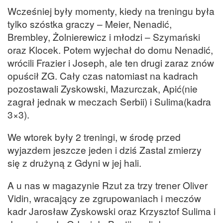
Wcześniej były momenty, kiedy na treningu była
tylko szóstka graczy – Meier, Nenadić,
Brembley, Żolnierewicz i młodzi – Szymański
oraz Klocek. Potem wyjechał do domu Nenadić,
wrócili Frazier i Joseph, ale ten drugi zaraz znów
opuścił ZG. Cały czas natomiast na kadrach
pozostawali Zyskowski, Mazurczak, Apić(nie
zagrał jednak w meczach Serbii) i Sulima(kadra
3×3).
We wtorek były 2 treningi, w środę przed
wyjazdem jeszcze jeden i dziś Zastal zmierzy
się z drużyną z Gdyni w jej hali.
A u nas w magazynie Rzut za trzy trener Oliver
Vidin, wracający ze zgrupowaniach i meczów
kadr Jarosław Zyskowski oraz Krzysztof Sulima i