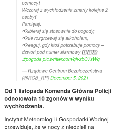
pomocy❗️
Wczoraj z wychłodzenia zmarły kolejne 2
osoby❗️
Pamiętaj:
📢ubieraj się stosownie do pogody;
📢nie rozgrzewaj się alkoholem;
📢reaguj, gdy ktoś potrzebuje pomocy –
dzwoń pod numer alarmowy 1️⃣1️⃣2️⃣
.
#pogoda
pic.twitter.com/qlvzbC7sWq
— Rządowe Centrum Bezpieczeństwa
(@RCB_RP)
December 5, 2021
Od 1 listopada Komenda Główna Policji
odnotowała 10 zgonów w wyniku
wychłodzenia.
Instytut Meteorologii i Gospodarki Wodnej
przewiduje, że w nocy z niedzieli na