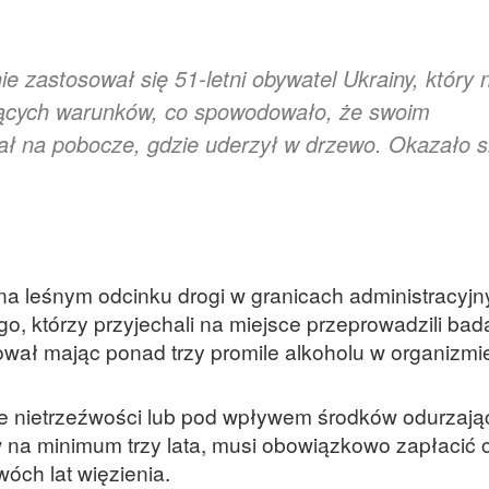
ie zastosował się 51-letni obywatel Ukrainy, który 
jących warunków, co spowodowało, że swoim
 na pobocze, gdzie uderzył w drzewo. Okazało si
na leśnym odcinku drogi w granicach administracyjn
go, którzy przyjechali na miejsce przeprowadzili bad
rował mając ponad trzy promile alkoholu w organizmi
nie nietrzeźwości lub pod wpływem środków odurzaj
na minimum trzy lata, musi obowiązkowo zapłacić c
wóch lat więzienia.