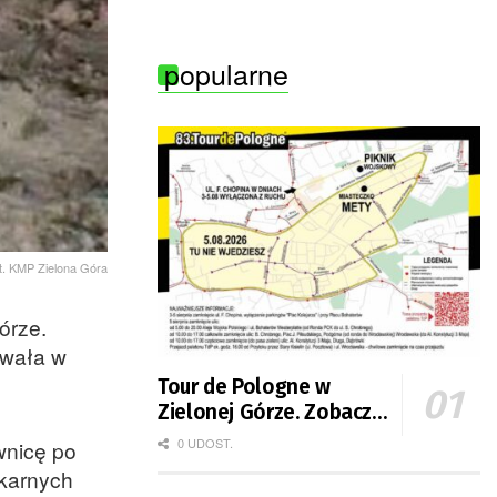
popularne
t. KMP Zielona Góra
órze.
owała w
Tour de Pologne w
Zielonej Górze. Zobacz
zmiany w organizacji
0 UDOST.
wnicę po
ruchu
 karnych