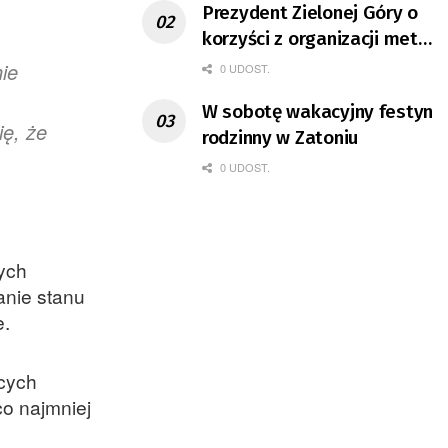
Prezydent Zielonej Góry o
korzyści z organizacji mety
Tour de Pologne
nie
0 UDOST.
W sobotę wakacyjny festyn
ę, że
rodzinny w Zatoniu
0 UDOST.
ych
anie stanu
e.
ących
o najmniej