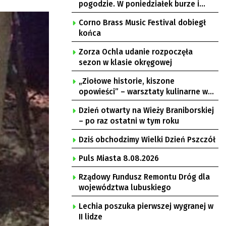
pogodzie. W poniedziałek burze i
upał
Corno Brass Music Festival dobiegł
końca
Zorza Ochla udanie rozpoczęła
sezon w klasie okręgowej
„Ziołowe historie, kiszone
opowieści” – warsztaty kulinarne w
Krępie
Dzień otwarty na Wieży Braniborskiej
– po raz ostatni w tym roku
Dziś obchodzimy Wielki Dzień Pszczół
Puls Miasta 8.08.2026
Rządowy Fundusz Remontu Dróg dla
województwa lubuskiego
Lechia poszuka pierwszej wygranej w
II lidze