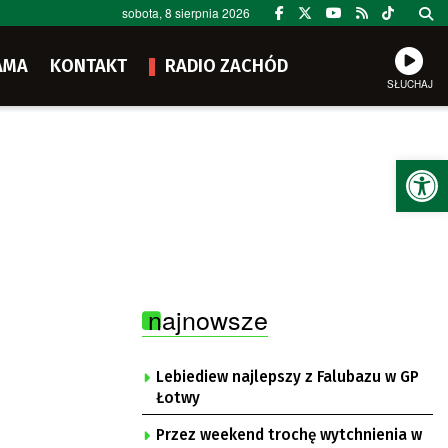
sobota, 8 sierpnia 2026
AMA
KONTAKT
RADIO ZACHÓD
SŁUCHAJ
Ot
najnowsze
Lebiediew najlepszy z Falubazu w GP
Łotwy
Przez weekend trochę wytchnienia w