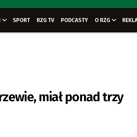
I
SPORT
RZG TV
PODCASTY
O RZG
REKL
drzewie, miał ponad trzy