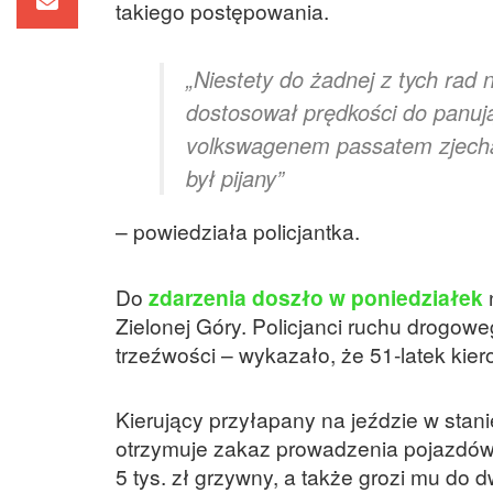
takiego postępowania.
„Niestety do żadnej z tych rad n
dostosował prędkości do panu
volkswagenem passatem zjechał
był pijany”
– powiedziała policjantka.
Do
zdarzenia doszło w poniedziałek
Zielonej Góry. Policjanci ruchu drogowe
trzeźwości – wykazało, że 51-latek kie
Kierujący przyłapany na jeździe w sta
otrzymuje zakaz prowadzenia pojazdów 
5 tys. zł grzywny, a także grozi mu do d