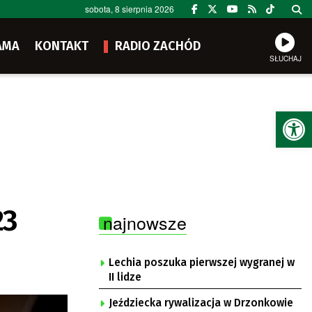
sobota, 8 sierpnia 2026
AMA
KONTAKT
RADIO ZACHÓD
SŁUCHAJ
Ot
23
najnowsze
Lechia poszuka pierwszej wygranej w
II lidze
Jeździecka rywalizacja w Drzonkowie