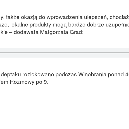
zy, także okazją do wprowadzenia ulepszeń, chocia
asze, lokalne produkty mogą bardzo dobrze uzupełni
rskie – dodawała Małgorzata Grad:
na deptaku rozlokowano podczas Winobrania ponad
ściem Rozmowy po 9.