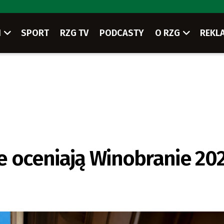
I
SPORT
RZG TV
PODCASTY
O RZG
REKL
e oceniają Winobranie 20