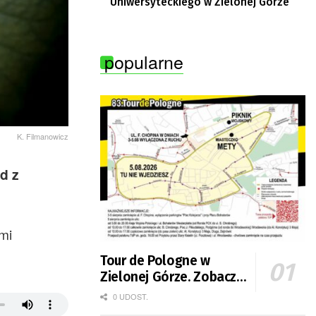
Uniwersyteckiego w Zielonej Górze
popularne
K. Filmanowicz
d z
mi
Tour de Pologne w
Zielonej Górze. Zobacz
zmiany w organizacji
0 UDOST.
ruchu