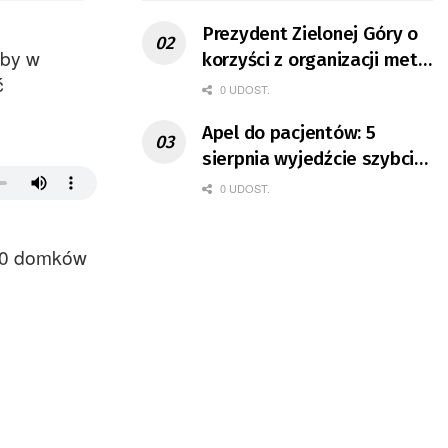
Prezydent Zielonej Góry o
żby w
korzyści z organizacji mety
ć
Tour de Pologne
0 UDOST.
Apel do pacjentów: 5
sierpnia wyjedźcie szybciej
z domów
0 UDOST.
 40 domków