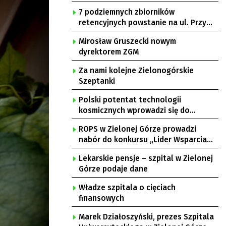
7 podziemnych zbiorników
retencyjnych powstanie na ul. Przy
Gazowni
Mirosław Gruszecki nowym
dyrektorem ZGM
Za nami kolejne Zielonogórskie
Szeptanki
Polski potentat technologii
kosmicznych wprowadzi się do
Zielonej Góry
ROPS w Zielonej Górze prowadzi
nabór do konkursu „Lider Wsparcia
Seniora”
Lekarskie pensje – szpital w Zielonej
Górze podaje dane
Władze szpitala o cięciach
finansowych
Marek Działoszyński, prezes Szpitala