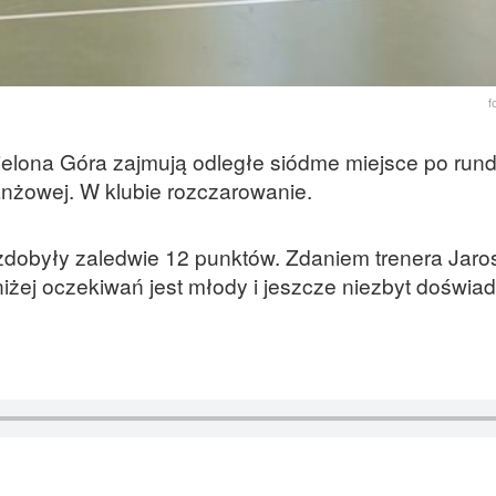
f
Zielona Góra zajmują odległe siódme miejsce po rund
anżowej. W klubie rozczarowanie.
zdobyły zaledwie 12 punktów. Zdaniem trenera Jar
żej oczekiwań jest młody i jeszcze niezbyt doświa