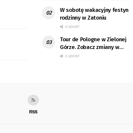
W sobotę wakacyjny festyn
rodzinny w Zatoniu
0 UDOST.
Tour de Pologne w Zielonej
Górze. Zobacz zmiany w
organizacji ruchu
0 UDOST.
RSS