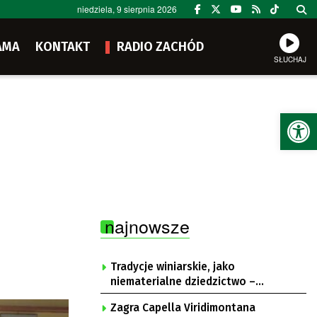
niedziela, 9 sierpnia 2026
AMA
KONTAKT
RADIO ZACHÓD
SŁUCHAJ
Ot
najnowsze
Tradycje winiarskie, jako
niematerialne dziedzictwo –
konsultacje i projekt
Zagra Capella Viridimontana