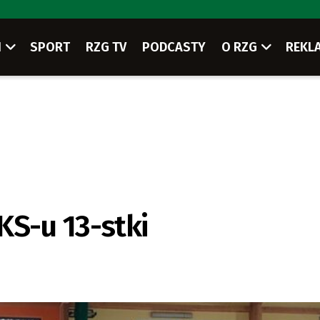
I
SPORT
RZG TV
PODCASTY
O RZG
REKL
KS-u 13-stki