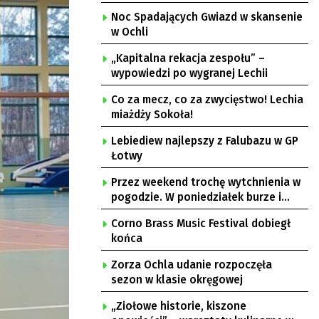
Noc Spadających Gwiazd w skansenie
w Ochli
„Kapitalna rekacja zespołu” –
wypowiedzi po wygranej Lechii
Co za mecz, co za zwycięstwo! Lechia
miażdży Sokoła!
Lebiediew najlepszy z Falubazu w GP
Łotwy
Przez weekend trochę wytchnienia w
pogodzie. W poniedziałek burze i
upał
Corno Brass Music Festival dobiegł
końca
Zorza Ochla udanie rozpoczęła
sezon w klasie okręgowej
„Ziołowe historie, kiszone