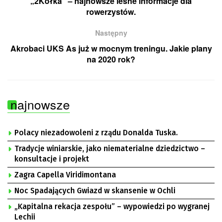
„2Kółka” – najnowsze leśne informacje dla
rowerzystów.
Następny
Akrobaci UKS As już w mocnym treningu. Jakie plany
na 2020 rok?
najnowsze
Polacy niezadowoleni z rządu Donalda Tuska.
Tradycje winiarskie, jako niematerialne dziedzictwo –
konsultacje i projekt
Zagra Capella Viridimontana
Noc Spadających Gwiazd w skansenie w Ochli
„Kapitalna rekacja zespołu” – wypowiedzi po wygranej
Lechii