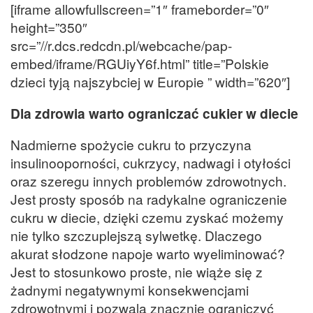
[iframe allowfullscreen=”1″ frameborder=”0″
height=”350″
src=”//r.dcs.redcdn.pl/webcache/pap-
embed/iframe/RGUiyY6f.html” title=”Polskie
dzieci tyją najszybciej w Europie ” width=”620″]
Dla zdrowia warto ograniczać cukier w diecie
Nadmierne spożycie cukru to przyczyna
insulinooporności, cukrzycy, nadwagi i otyłości
oraz szeregu innych problemów zdrowotnych.
Jest prosty sposób na radykalne ograniczenie
cukru w diecie, dzięki czemu zyskać możemy
nie tylko szczuplejszą sylwetkę. Dlaczego
akurat słodzone napoje warto wyeliminować?
Jest to stosunkowo proste, nie wiąże się z
żadnymi negatywnymi konsekwencjami
zdrowotnymi i pozwala znacznie ograniczyć