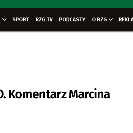
I
SPORT
RZG TV
PODCASTY
O RZG
REKL
O. Komentarz Marcina