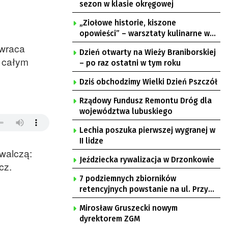
sezon w klasie okręgowej
„Ziołowe historie, kiszone
opowieści” – warsztaty kulinarne w
Krępie
zwraca
Dzień otwarty na Wieży Braniborskiej
 całym
– po raz ostatni w tym roku
Dziś obchodzimy Wielki Dzień Pszczół
Rządowy Fundusz Remontu Dróg dla
województwa lubuskiego
Lechia poszuka pierwszej wygranej w
II lidze
 walczą:
Jeździecka rywalizacja w Drzonkowie
cz.
7 podziemnych zbiorników
retencyjnych powstanie na ul. Przy
Gazowni
Mirosław Gruszecki nowym
dyrektorem ZGM