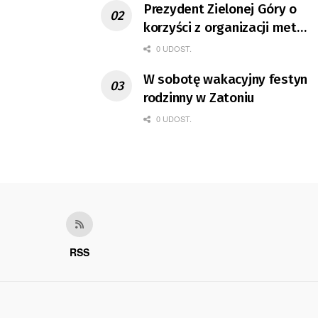
Prezydent Zielonej Góry o
korzyści z organizacji mety
Tour de Pologne
0 UDOST.
W sobotę wakacyjny festyn
rodzinny w Zatoniu
0 UDOST.
RSS