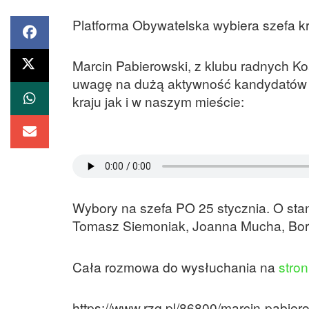
Platforma Obywatelska wybiera szefa kra
Marcin Pabierowski, z klubu radnych Ko
uwagę na dużą aktywność kandydatów w
kraju jak i w naszym mieście:
Wybory na szefa PO 25 stycznia. O stan
Tomasz Siemoniak, Joanna Mucha, Borys
Cała rozmowa do wysłuchania na
stron
https://www.rzg.pl/86800/marcin-pabier