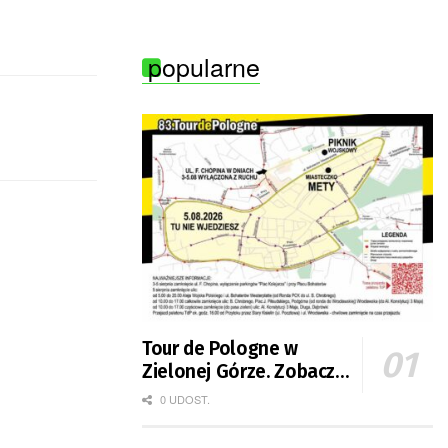
popularne
Tour de Pologne w
Zielonej Górze. Zobacz
zmiany w organizacji
0 UDOST.
ruchu